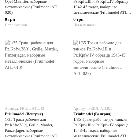
Opel Maultier, наборные
Pz.Kpfw.III и Pz.Kpfw.IV образца
металлические (Friulmodel ATL-
1942-45 годов, наборные
020)
металлические (Friulmodel ATL-
005)
0 грн
0 грн
Нет в наличии
Нет в наличии
Артикул: FRIUL-ATL013
Артикул: FRIUL-ATL027
Friulmodel (Венгрия)
Friulmodel (Венгрия)
1/35 Траки рабочие для
1/35 Траки рабочие для танков
Pz.Kpfw.38(t), Grille, Marder,
Pz.Kpfw.III и Pz.Kpfw.IV образца
Panzerjager, наборные
1943-45 годов, наборные
металлические (Friulmodel ATL-
металлические (Friulmodel ATL-