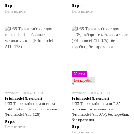
013)
027)
0 грн
0 грн
Нет в наличии
Нет в наличии
Уценка
Без коробки
Артикул: FRIUL-ATL128
Артикул: FRIUL-ATL075
Friulmodel (Венгрия)
Friulmodel (Венгрия)
1/35 Траки рабочие для танка
1/35 Траки рабочие для Т-35,
Toldi, наборные металлические
наборные металлические
(Friulmodel ATL-128)
(Friulmodel ATL075), без коробки,
без проволки
0 грн
0 грн
Нет в наличии
Нет в наличии