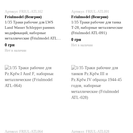
Артикул: FRIUL-ATL102
Артикул: FRIUL-ATL091
Friulmodel (Венгрия)
Friulmodel (Венгрия)
1/35 Траки рабочие для LWS
1/35 Траки рабочие для танка
Land Wasser Schlepper ранних
Т-28, наборные металлические
модификаций, наборные
(Friulmodel ATL-091)
металлические (Friulmodel ATL-
0 грн
102)
0 грн
Нет в наличии
Нет в наличии
Артикул: FRIUL-ATL064
Артикул: FRIUL-ATL028