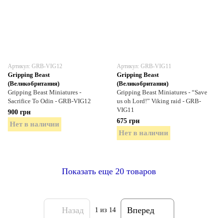
Артикул: GRB-VIG12
Артикул: GRB-VIG11
Gripping Beast
Gripping Beast
(Великобритания)
(Великобритания)
Gripping Beast Miniatures -
Gripping Beast Miniatures - “Save
Sacrifice To Odin - GRB-VIG12
us oh Lord!” Viking raid - GRB-
VIG11
900 грн
675 грн
Нет в наличии
Нет в наличии
Показать еще 20 товаров
Назад
Вперед
1
из 14