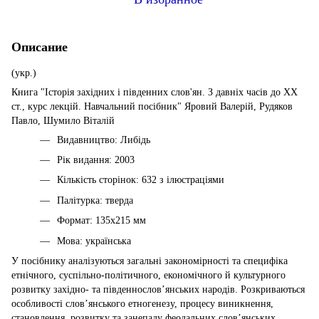
Описание
(укр.)
Книга "Історія західних і південних слов'ян. З давніх часів до ХХ
ст., курс лекцій. Навчальний посібник" Яровий Валерій, Рудяков
Павло, Шумило Віталій
Видавництво: Либідь
Рік видання: 2003
Кількість сторінок: 632 з ілюстраціями
Палітурка: тверда
Формат: 135х215 мм
Мова: українська
У посібнику аналізуються загальні закономірності та спе­цифіка
етнічного, суспільно-політичного, економічного й куль­турного
розвитку західно- та південнослов’янських народів. Роз­криваються
особливості слов’янського етногенезу, процесу ви­никнення,
становлення, розвитку та занепаду феодальних слов’янських