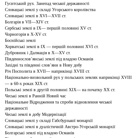
Гуситський рух. Занепад чеської державності
Словацькі землі у складі Угорського королівства
Словацькі землі в XVI—XVII ст.
Болгарія в VII—XIV ст.
Сербські землі в IX— першій половині XV ст.
Чорногорія в Х-ХV ст.
Боснійські землі
Хорватські землі в IX — першій половині XVI ст.
Дубровник і Далмація в X—XV ст.
Південнослов’янські землі під владою Османів
Західні та південні слов’яни в Нову добу
Річ Посполита в XVII— наприкінці XVIII ст.
Національно-визвольний рух у польських землях наприкінці XVIII
— в 60-х роках XIX ст.
Польські землі в другій половині XIX— на початку XX ст.
Чеські землі в Ранній Новий час
Національне Відродження та спроби відновлення чеської
державності
Чеські землі в добу Модернізації
Словацькі землі у складі Габсбурзької монархії
Словацькі землі в дуалістичній Австро-Угорській монархії
Болгарські землі під владою Османів