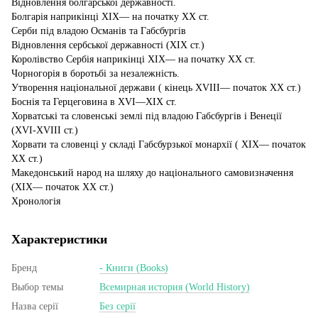
Відновлення болгарської державності.
Болгарія наприкінці XIX— на початку XX ст.
Серби під владою Османів та Габсбургів
Відновлення сербської державності (XIX ст.)
Королівство Сербія наприкінці XIX— на початку XX ст.
Чорногорія в боротьбі за незалежність.
Утворення національної держави ( кінець XVIII— початок XX ст.)
Боснія та Герцеговина в XVI—XIX ст.
Хорватські та словенські землі під владою Габсбургів і Венеції
(XVI-XVIII ст.)
Хорвати та словенці у складі Габсбурзької монархії ( XIX— початок
XX ст.)
Македонський народ на шляху до національного самовизначення
(XIX— початок XX ст.)
Хронологія
Характеристики
Бренд
- Книги (Books)
Выбор темы
Всемирная история (World History)
Назва серії
Без серії