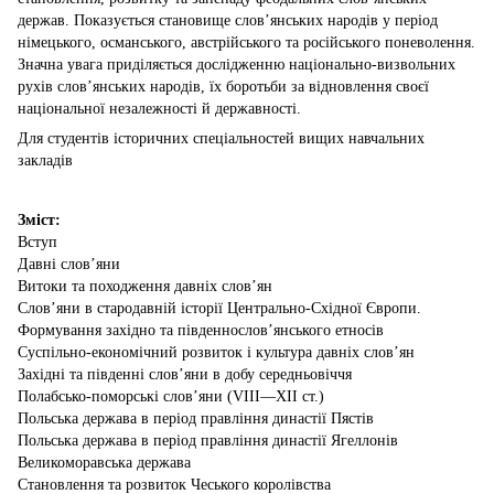
держав. Показується становище слов’янських на­родів у період
німецького, османського, австрійського та російського поневолення.
Значна увага приділяється досліджен­ню національно-визвольних
рухів слов’янських народів, їх боротьби за відновлення своєї
національної незалежності й дер­жавності.
Для студентів історичних спеціальностей вищих навчальних
закладів
Зміст:
Вступ
Давні слов’яни
Витоки та походження давніх слов’ян
Слов’яни в стародавній історії Центрально-Східної Європи.
Формування західно та південнослов’янського етносів
Суспільно-економічний розвиток і культура давніх слов’ян
Західні та південні слов’яни в добу середньовіччя
Полабсько-поморські слов’яни (VIII—XII ст.)
Польська держава в період правління династії Пястів
Польська держава в період правління династії Ягеллонів
Великоморавська держава
Становлення та розвиток Чеського королівства