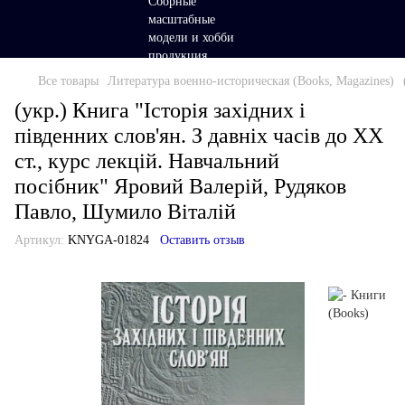
Все товары
Литература военно-историческая (Books, Magazines)
(укр.) Книга "Історія західних і
південних слов'ян. З давніх часів до ХХ
ст., курс лекцій. Навчальний
посібник" Яровий Валерій, Рудяков
Павло, Шумило Віталій
Артикул:
KNYGA-01824
Оставить отзыв