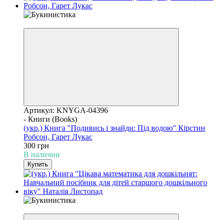
Уценка
Артикул: KNYGA-04396
- Книги (Books)
(укр.) Книга "Подивись і знайди: Під водою" Кірстин
Робсон, Гарет Лукас
300 грн
В наличии
Купить
Уценка