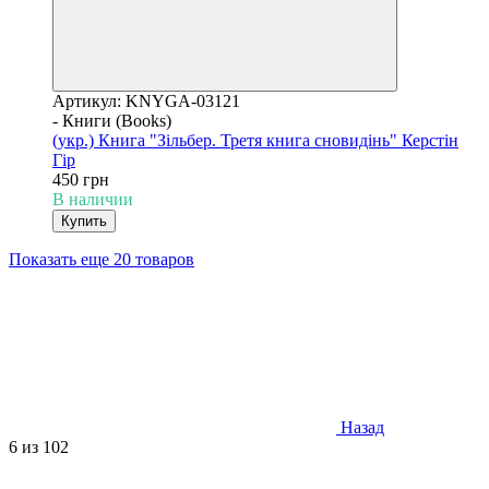
Артикул: KNYGA-03121
- Книги (Books)
(укр.) Книга "Зільбер. Третя книга сновидінь" Керстін
Гір
450 грн
В наличии
Купить
Показать еще 20 товаров
Назад
6
из 102