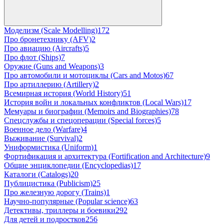
Моделизм (Scale Modelling)
172
Про бронетехнику (AFV)
2
Про авиацию (Aircrafts)
5
Про флот (Ships)
7
Оружие (Guns and Weapons)
3
Про автомобили и мотоциклы (Cars and Motos)
67
Про артиллерию (Artillery)
2
Всемирная история (World History)
51
История войн и локальных конфликтов (Local Wars)
17
Мемуары и биографии (Memoirs and Biographies)
78
Спецслужбы и спецоперации (Special forces)
5
Военное дело (Warfare)
4
Выживание (Survival)
2
Униформистика (Uniform)
1
Фортификация и архитектура (Fortification and Architecture)
9
Общие энциклопедии (Encyclopedias)
17
Каталоги (Catalogs)
20
Публицистика (Publicism)
25
Про железную дорогу (Trains)
1
Научно-популярные (Popular science)
63
Детективы, триллеры и боевики
292
Для детей и подростков
256