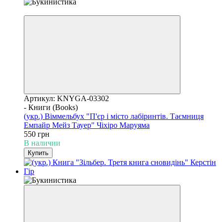
Уценка
Артикул: KNYGA-03302
- Книги (Books)
(укр.) Віммельбух "П'єр і місто лабіринтів. Таємниця
Емпайр Мейз Тауер" Чіхіро Маруяма
550 грн
В наличии
Купить