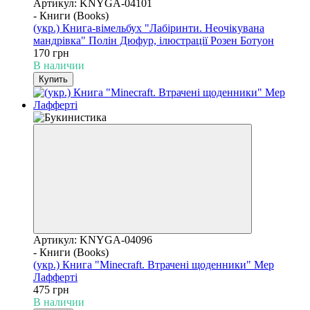
Артикул: KNYGA-04101
- Книги (Books)
(укр.) Книга-вімельбух "Лабіринти. Неочікувана
мандрівка" Полін Дюфур, ілюстрації Розен Ботуон
170 грн
В наличии
Купить
Артикул: KNYGA-04096
- Книги (Books)
(укр.) Книга "Minecraft. Втрачені щоденники" Мер
Лафферті
475 грн
В наличии