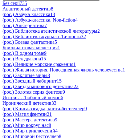
Без серії
735
Авантюрный детектив
8
(рос.) Азбука-классика
13
(рос.) Азбука-классика. Non-fiction
4
(рос.) Альтернатива
7
(рос.) Библиотека атеистической литературы
2
(рос.) Библиотека журнала Личности
32
(рос.) Боевая фантастика
5
Бриллиантовая коллекция
1
(рос.) В одном томе
9
(рос.) Век дракона
15
(рос.) Великие морские сражения
1
(рос.) Живая история. Повседневная жизнь человечества
1
(рос.) Заклятые миры
8
(рос.) Звездный лабиринт
15
(рос.) Звезды мирового детектива
22
(рос.) Золотая серия фэнтези
9
Интрига. Любовный роман
6
Иронический детектив
33
(рос.) Книга-загадка, книга-бестселлер
9
(рос.) Магия фэнтези
21
(рос.) Мастера детектива
9
(рос.) Мир вокруг нас
8
(рос.) Мир приключений
4
(рос.) Мировой бестселлер
8