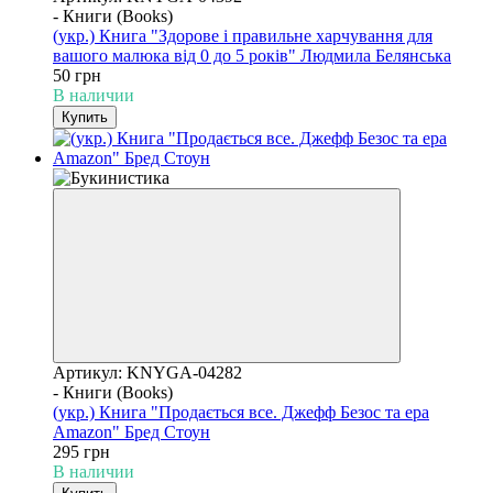
- Книги (Books)
(укр.) Книга "Здорове і правильне харчування для
вашого малюка від 0 до 5 років" Людмила Белянська
50 грн
В наличии
Купить
Артикул: KNYGA-04282
- Книги (Books)
(укр.) Книга "Продається все. Джефф Безос та ера
Amazon" Бред Стоун
295 грн
В наличии