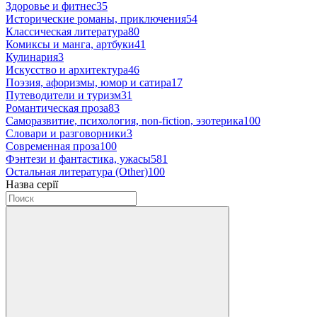
Здоровье и фитнес
35
Исторические романы, приключения
54
Классическая литература
80
Комиксы и манга, артбуки
41
Кулинария
3
Искусство и архитектура
46
Поэзия, афоризмы, юмор и сатира
17
Путеводители и туризм
31
Романтическая проза
83
Саморазвитие, психология, non-fiction, эзотерика
100
Словари и разговорники
3
Современная проза
100
Фэнтези и фантастика, ужасы
581
Остальная литература (Other)
100
Назва серії