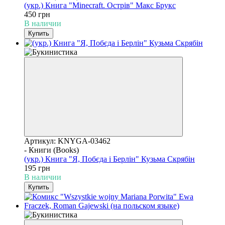
(укр.) Книга "Minecraft. Острів" Макс Брукс
450 грн
В наличии
Купить
Артикул: KNYGA-03462
- Книги (Books)
(укр.) Книга "Я, Побєда і Берлін" Кузьма Скрябін
195 грн
В наличии
Купить