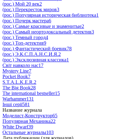
(рос.) Мой 20 век
2
(рос.) Перекресток миров
3
(рос.) Популярная историческая библиотека
1
(рос.) Почерк мастера
6
(рос.) Самые красивые и знаменитые
2
(рос.) Самый неортодоксальный детектив
3
(рос.) Темный город
4
(рос.) Топ-детектив
9
(рос.) Фантастический боевик
78
(рос.) Э.К.С.П.А.Н.С.И.Я.
2
(рос.) Эксклюзивная классика
1
Світ навколо нас
17
Mystery Line
7
Pocket Book
7
S.T.A.L.K.E.R.
2
The Big Book
28
The international bestseller
15
Warhammer
131
Інші серії
581
Название журнала
Моделист-Конструктор
65
Популярная Механика
22
White Dwarf
39
Остальные журналы
103
Дата публикации (для журналов)