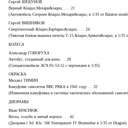
Сергей ШЕКУНОВ
Верный &laquo;Мехари&raquo; . . . 21
(Автомобиль Ситроен &laquo;Мехари&raquo; в 1/35 от Balaton model
Сергей ВИШНЯКОВ
Смертоносный &laquo;Барбарис&raquo; . . . 24
(Тяжелая боевая машина пехоты Т-15 &laquo;Армата&raquo; в 1/35 
КОЛЕСА
Александр ГОВОРУХА
Автобус, созданный для кино. . . 28
(Спецавтомобили АСЧ.05-53-12 с чертежами в 1/35)
ОКРАСКА
Михаил ТИМИН
Камуфляж самолетов ВВС РККА в 1941 году . . .32
(Изменения камуфляжа и системы тактических обозначений самоле
ДИОРАМЫ
Иван КРАСНЮК
Весна, голуби и мятый ворчун . . . 42
(Диорама с Sd. Kfz. 166 Sturmpanzer IV Brummbar в 1/35 от Dragon)