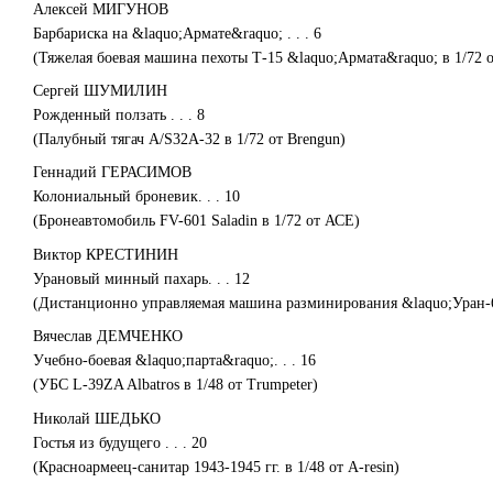
Алексей МИГУНОВ
Барбариска на &laquo;Армате&raquo; . . . 6
(Тяжелая боевая машина пехоты Т-15 &laquo;Армата&raquo; в 1/72 
Сергей ШУМИЛИН
Рожденный ползать . . . 8
(Палубный тягач A/S32A-32 в 1/72 от Brengun)
Геннадий ГЕРАСИМОВ
Колониальный броневик. . . 10
(Бронеавтомобиль FV-601 Saladin в 1/72 от АСЕ)
Виктор КРЕСТИНИН
Урановый минный пахарь. . . 12
(Дистанционно управляемая машина разминирования &laquo;Уран-6&r
Вячеслав ДЕМЧЕНКО
Учебно-боевая &laquo;парта&raquo;. . . 16
(УБС L-39ZA Albatros в 1/48 от Trumpeter)
Николай ШЕДЬКО
Гостья из будущего . . . 20
(Красноармеец-санитар 1943-1945 гг. в 1/48 от A-resin)