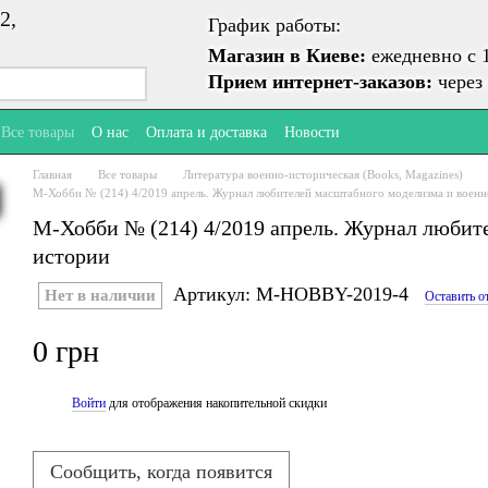
2,
График работы:
Магазин в Киеве:
ежедневно с 1
Прием интернет-заказов:
через 
Все товары
О нас
Оплата и доставка
Новости
Главная
Все товары
Литература военно-историческая (Books, Magazines)
М-Хобби № (214) 4/2019 апрель. Журнал любителей масштабного моделизма и военн
М-Хобби № (214) 4/2019 апрель. Журнал любит
истории
Артикул: M-HOBBY-2019-4
Нет в наличии
Оставить о
0 грн
Войти
для отображения накопительной скидки
%
Сообщить, когда появится