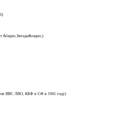
l)
от &laquo;Звезды&raquo;)
тов ВВС ЛВО, КБФ и СФ в 1941 году)