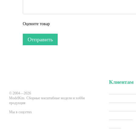
Оцените товар
Отправить
Клиентам
Вход в личн
© 2004—2026
ModelKits. Сборные масштабные модели и хобби
Акции и скид
продукция
Производит
Мы в соцсетях
Все товары
О нас
Мобильная версия
Оплата и до