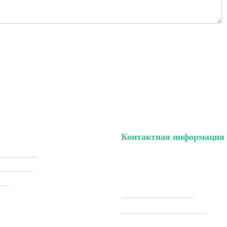
Контактная информация
ый кабинет
тел. (099) 196-84-82
ки (Sale)
тел. (099) 054-58-37
ели
Viber (097) 493-57-64
Telegram (097) 493-57-64
ставка
modelkitscomua@gmail.com