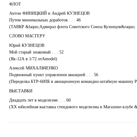
ФЛОТ
Антон ФИНИЦКИЙ и Андрей КУЗНЕЦОВ
Путем минимальных доработок . . . 46
(ТАВКР &laquo;Адмирал флота Советского Союза Кузнецов&raquo; в
СЛОВО МАСТЕРУ
Юрий КУЗНЕЦОВ
Мой старый знакомый . . . 52
(Як-12А в 1/72 отAmodel)
Алексей МИХАЛЬЧЕНКО
Подвижный пункт управления авиацией . . . 56
(Переделка БТР-60ПБ в авиационную командно-штабную машину Р-
ВЫСТАВКИ
Двадцать лет в моделизме . . . 60
(ХХ юбилейная выставка стендового моделизма в Магазине-клубе 