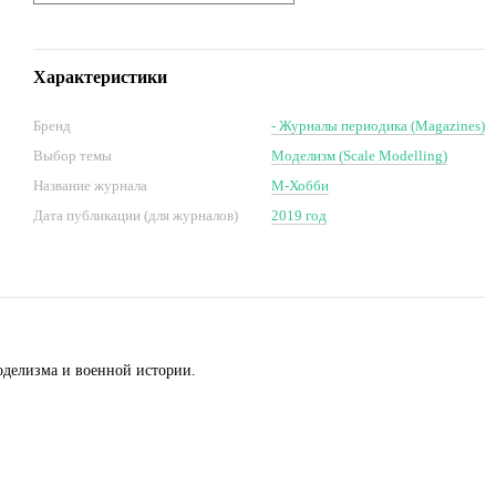
Характеристики
Бренд
- Журналы периодика (Magazines)
Выбор темы
Моделизм (Scale Modelling)
Название журнала
М-Хобби
Дата публикации (для журналов)
2019 год
оделизма и военной истории.