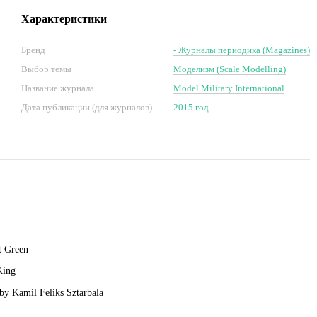
Характеристики
Бренд
- Журналы периодика (Magazines)
Выбор темы
Моделизм (Scale Modelling)
Название журнала
Model Military International
Дата публикации (для журналов)
2015 год
t Green
King
 Kamil Feliks Sztarbala