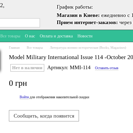
2,
График работы:
Магазин в Киеве:
ежедневно с 1
Прием интернет-заказов:
через 
Все товары
О нас
Оплата и доставка
Новости
Главная
Все товары
Литература военно-историческая (Books, Magazines)
Model Military International Issue 114 -October 2
Артикул: MMI-114
Нет в наличии
Оставить отзыв
0 грн
Войти
для отображения накопительной скидки
%
Сообщить, когда появится