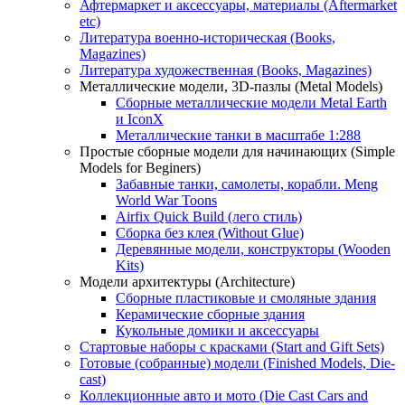
Афтермаркет и аксессуары, материалы (Aftermarket
etc)
Литература военно-историческая (Books,
Magazines)
Литература художественная (Books, Magazines)
Металлические модели, 3D-пазлы (Metal Models)
Сборные металлические модели Metal Earth
и IconX
Металлические танки в масштабе 1:288
Простые сборные модели для начинающих (Simple
Models for Beginers)
Забавные танки, самолеты, корабли. Meng
World War Toons
Airfix Quick Build (лего стиль)
Сборка без клея (Without Glue)
Деревянные модели, конструкторы (Wooden
Kits)
Модели архитектуры (Architecture)
Сборные пластиковые и смоляные здания
Керамические сборные здания
Кукольные домики и аксессуары
Стартовые наборы с красками (Start and Gift Sets)
Готовые (собранные) модели (Finished Models, Die-
cast)
Коллекционные авто и мото (Die Cast Cars and