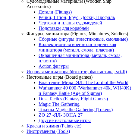
Судомодельные материалы (Wooden Ship
Accessories)
Детали (Fittings)
Рейки, Шпон, Брус, Доски, Профиль
Чертежи и планы судомоделей
Подстaвки для кораблей
Фигуры, миниатюра (Figures, Miniatures, Soldiers)
Сборные фигуры (пластиковые, смоляные)
Коллекционная военно-историческая
миниатюра (металл, смола, пластик)
Окрашенная миниатюра (металл, смола,
пластик)
Action фигуры
Игровая миниатюра (фэнтези, фантастика, sci-fi)
Настольные игры (Board games)
Властелин Мира -ЯЛ- The Lord of the World
Warhammer 40 000 (Warhammer 40k, WH40K)
и Fantasy Battle (Age of Sigmar)
Dust Tactics (Fantasy Flight Games)
Magic The Gathering
Токены Magic the Gathering (Tokens)
ZO 27 -ЯЛ- ЗОНА 27
Другие настольные игры
Краска и химия (Paints etc)
Инструменты (Tools)