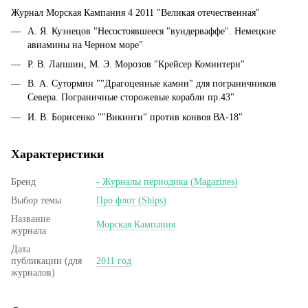
Журнал Морская Кампания 4 2011 "Великая отечественная"
А. Я. Кузнецов "Несостоявшееся "вундерваффе". Немецкие
авиамины на Черном море"
Р. В. Лапшин, М. Э. Морозов "Крейсер Коминтерн"
В. А. Сутормин ""Драгоценные камни" для пограничников
Севера. Пограничные сторожевые корабли пр.43"
И. В. Борисенко ""Викинги" против конвоя ВА-18"
Характеристики
Бренд
- Журналы периодика (Magazines)
Выбор темы
Про флот (Ships)
Название
Морская Кампания
журнала
Дата
публикации (для
2011 год
журналов)