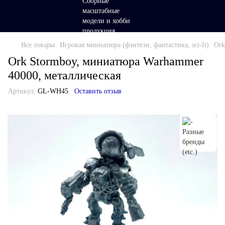
Все товары
Игровая миниатюра (фэнтези, фантастика, sci-fi)
Ork
Ork Stormboy, миниатюра Warhammer
40000, металлическая
Артикул:
GL-WH45
Оставить отзыв