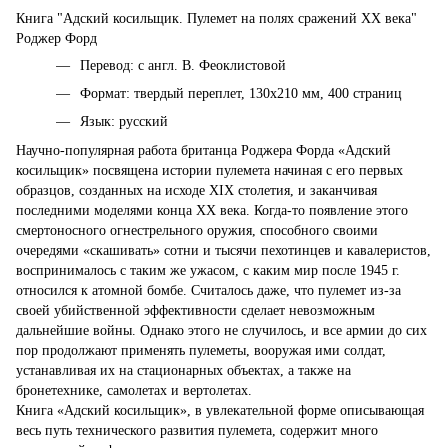
Книга "Адский косильщик. Пулемет на полях сражений XX века"
Роджер Форд
Перевод: с англ. В. Феоклистовой
Формат: твердый переплет, 130х210 мм, 400 страниц
Язык: русский
Научно-популярная работа британца Роджера Форда «Адский
косильщик» посвящена истории пулемета начиная с его первых
образцов, созданных на исходе XIX столетия, и заканчивая
последними моделями конца XX века. Когда-то появление этого
смертоносного огнестрельного оружия, способного своими
очередями «скашивать» сотни и тысячи пехотинцев и кавалеристов,
воспринималось с таким же ужасом, с каким мир после 1945 г.
относился к атомной бомбе. Считалось даже, что пулемет из-за
своей убийственной эффективности сделает невозможным
дальнейшие войны. Однако этого не случилось, и все армии до сих
пор продолжают применять пулеметы, вооружая ими солдат,
устанавливая их на стационарных объектах, а также на
бронетехнике, самолетах и вертолетах.
Книга «Адский косильщик», в увлекательной форме описывающая
весь путь технического развития пулемета, содержит много