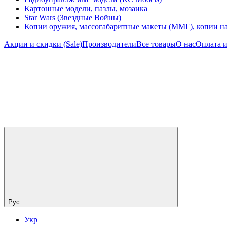
Картонные модели, пазлы, мозаика
Star Wars (Звездные Войны)
Копии оружия, массогабаритные макеты (ММГ), копии н
Акции и скидки (Sale)
Производители
Все товары
О нас
Оплата и
Рус
Укр