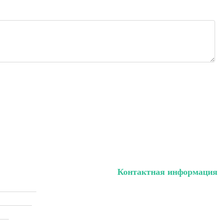
Контактная информация
ый кабинет
тел. (099) 196-84-82
ки (Sale)
тел. (099) 054-58-37
ели