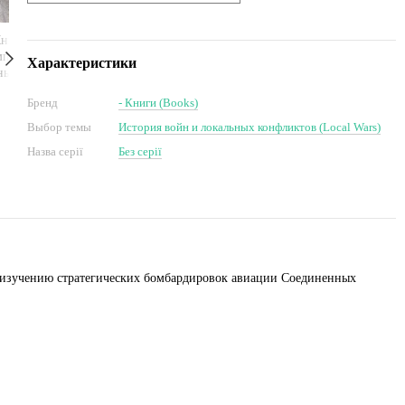
Характеристики
Бренд
- Книги (Books)
Выбор темы
История войн и локальных конфликтов (Local Wars)
Назва серії
Без серії
 изучению стратегических бомбардировок авиации Соединенных