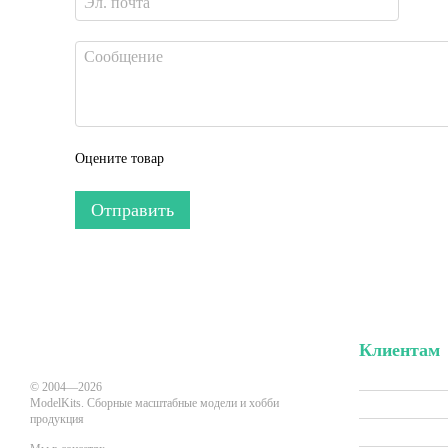
Оцените товар
Отправить
Клиентам
Вход в личн
© 2004—2026
ModelKits. Сборные масштабные модели и хобби
Акции и скид
продукция
Производит