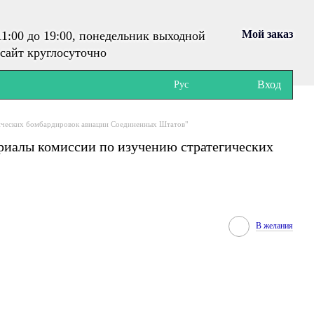
Мой заказ
1:00 до 19:00, понедельник выходной
сайт круглосуточно
Вход
Рус
гических бомбардировок авиации Соединенных Штатов"
риалы комиссии по изучению стратегических
В желания