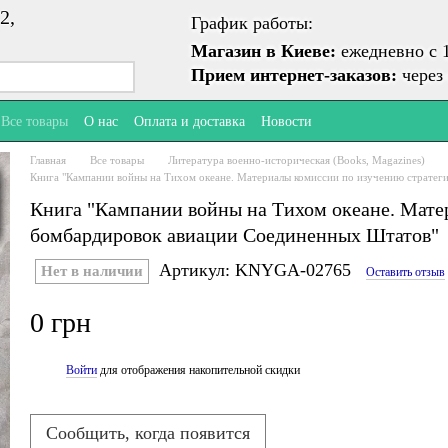
2,
График работы:
Магазин в Киеве:
ежедневно с 1
Прием интернет-заказов:
через 
Все товары
О нас
Оплата и доставка
Новости
Главная
Все товары
Литература военно-историческая (Books, Magazines)
Книга "Кампании войны на Тихом океане. Материалы комиссии по изучению страте
Книга "Кампании войны на Тихом океане. Мате
бомбардировок авиации Соединенных Штатов"
Артикул: KNYGA-02765
Нет в наличии
Оставить отзыв
0 грн
Войти
для отображения накопительной скидки
%
Сообщить, когда появится