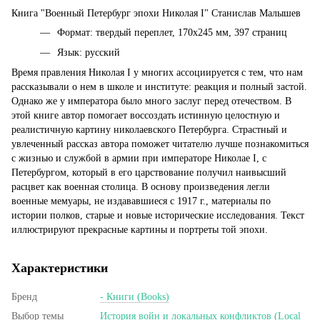
Книга "Военный Петербург эпохи Николая I" Станислав Малышев
Формат: твердый переплет, 170х245 мм, 397 страниц
Язык: русский
Время правления Николая I у многих ассоциируется с тем, что нам
рассказывали о нем в школе и институте: реакция и полный застой.
Однако же у императора было много заслуг перед отечеством. В
этой книге автор помогает воссоздать истинную целостную и
реалистичную картину николаевского Петербурга. Страстный и
увлеченный рассказ автора поможет читателю лучше познакомиться
с жизнью и службой в армии при императоре Николае I, с
Петербургом, который в его царствование получил наивысший
расцвет как военная столица. В основу произведения легли
военные мемуары, не издававшиеся с 1917 г., материалы по
истории полков, старые и новые исторические исследования. Текст
иллюстрируют прекрасные картины и портреты той эпохи.
Характеристики
Бренд
- Книги (Books)
Выбор темы
История войн и локальных конфликтов (Local