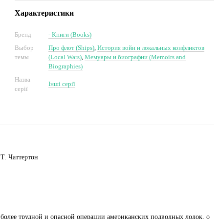
Характеристики
Бренд
- Книги (Books)
Выбор
Про флот (Ships)
,
История войн и локальных конфликтов
темы
(Local Wars)
,
Мемуары и биографии (Memoirs and
Biographies)
Назва
Інші серії
серії
Т. Чаттертон
иболее трудной и опасной операции американских подводных лодок, о