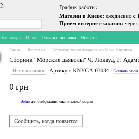
2,
График работы:
Магазин в Киеве:
ежедневно с 1
Прием интернет-заказов:
через 
Все товары
О нас
Оплата и доставка
Новости
Главная
Все товары
Литература военно-историческая (Books, Magazines)
Сборник "Морские дьяволы" Ч. Локвуд, Г. Адамс
Артикул: KNYGA-03034
Нет в наличии
Оставить отзыв
0 грн
Войти
для отображения накопительной скидки
%
Сообщить, когда появится