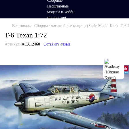
Все товары
Сборные масштабные модели (Scale Model Kits)
T-6 
T-6 Texan 1:72
Артикул:
ACA12460
Оставить отзыв