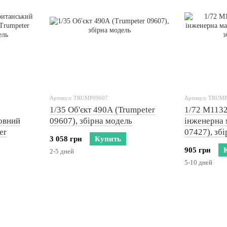
Артикул: TRUMP09607
Артикул: TRUM
1/35 Об'єкт 490А (Trumpeter
1/72 M1132
овний
09607), збірна модель
інженерна 
er
07427), зб
3 058 грн
Купить
905 грн
2-5 дней
5-10 дней