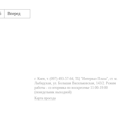
6
Вперед
г. Киев, т. (097) 493-57-64, ТЦ "Интервал Плаза", ст. м.
Лыбидская, ул. Большая Васильковская, 143/2. Режим
работы - со вторника по воскресенье 11:00-19:00
(понедельник выходной)
Карта проезда