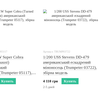
P05117
Артикул: TRUMP03722
 Super Cobra
1/200 USS Stevens DD-479
haust)
американський ескадрений
ький
міноносець (Trumpeter 03722),
(Trumpeter 05117),
збірна модель
ель
Купить
4 110 грн
Купить
2-5 дней