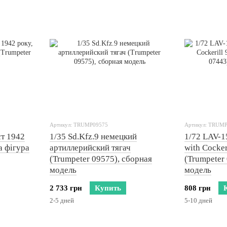
Артикул: TRUMP09575
Артикул: TRUM
ст 1942
1/35 Sd.Kfz.9 немецкий
1/72 LAV-
а фігура
артиллерийский тягач
with Cocke
(Trumpeter 09575), сборная
(Trumpeter
модель
модель
2 733 грн
Купить
808 грн
2-5 дней
5-10 дней