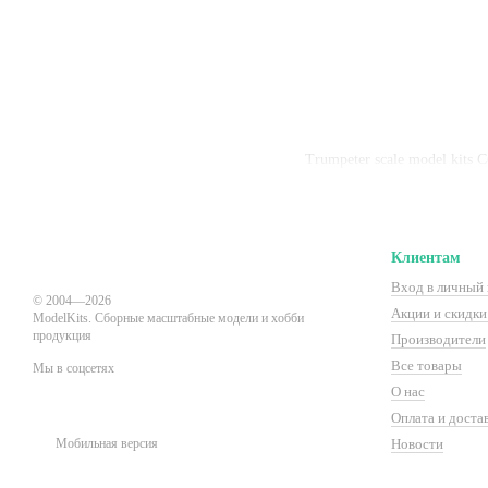
Trumpeter scale model kits
Клиентам
Вход в личный 
© 2004—2026
Акции и скидки 
ModelKits. Сборные масштабные модели и хобби
продукция
Производители
Все товары
Мы в соцсетях
О нас
Оплата и доста
Мобильная версия
Новости