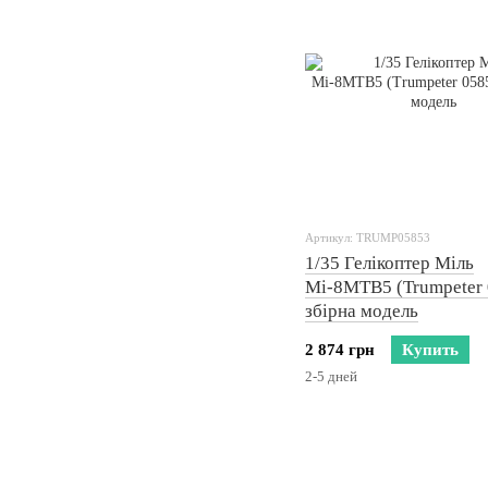
Артикул: TRUMP05853
1/35 Гелікоптер Міль
Мі-8МТВ5 (Trumpeter 
збірна модель
2 874 грн
Купить
2-5 дней