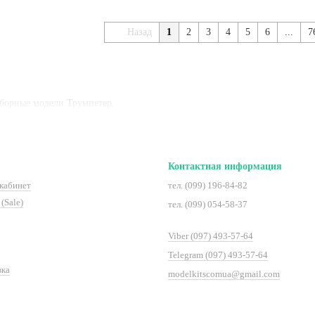
Назад
1
2
3
4
5
6
...
7
 Сборные модели Трумпетер
Контактная информация
кабинет
тел. (099) 196-84-82
(Sale)
тел. (099) 054-58-37
Viber (097) 493-57-64
Telegram (097) 493-57-64
вка
modelkitscomua@gmail.com