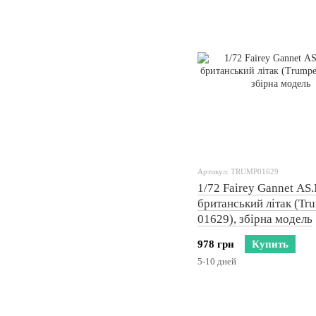
Артикул: TRUMP01629
1/72 Fairey Gannet AS
британський літак (Tr
01629), збірна модель
978 грн
Купить
5-10 дней