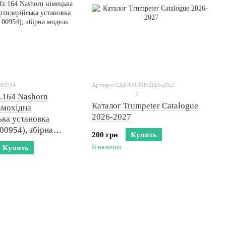
P00954
Артикул: CAT-TRUMP-2026-2027
1
z.164 Nashorn
Каталог Trumpeter Catalogue
амохідна
2026-2027
ька установка
00954), збірна
200 грн
Купить
В наличии
Купить