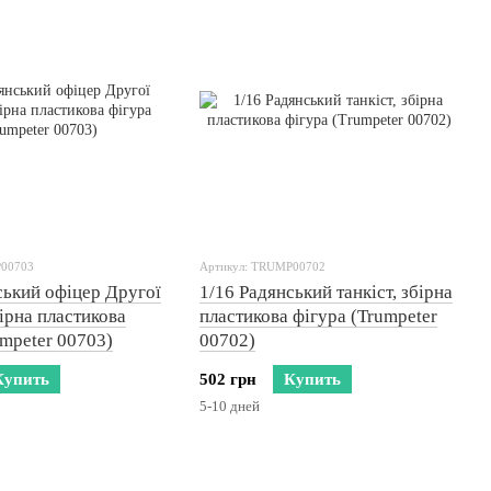
P00703
Артикул: TRUMP00702
ський офіцер Другої
1/16 Радянський танкіст, збірна
бірна пластикова
пластикова фігура (Trumpeter
umpeter 00703)
00702)
Купить
502 грн
Купить
5-10 дней