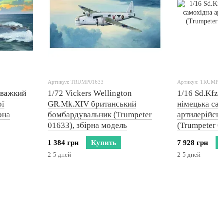
Артикул: TRUMP01633
Артикул: TRUM
й важкий
1/72 Vickers Wellington
1/16 Sd.Kf
ої
GR.Mk.XIV британський
німецька с
рна
бомбардувальник (Trumpeter
артилерійс
01633), збірна модель
(Trumpeter 
модель
1 384 грн
Купить
7 928 грн
2-5 дней
2-5 дней