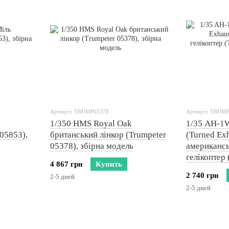
Артикул: TRUMP05378
Артикул: TRUM
1/350 HMS Royal Oak
1/35 AH-1W
05853),
британський лінкор (Trumpeter
(Turned Ex
05378), збірна модель
американс
гелікоптер 
4 867 грн
Купить
збірна мод
2 740 грн
2-5 дней
2-5 дней