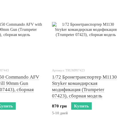
P07443
Артикул: TRUMP07423
150 Commando AFV
1/72 Бронетранспортер M1130
rill 90mm Gun
Stryker командирская
 07443), сборная
модификация (Trumpeter
07423), сборная модель
Купить
870 грн
Купить
5-10 дней