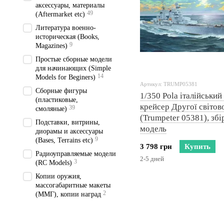
аксессуары, материалы
49
(Aftermarket etc)
Литература военно-
историческая (Books,
9
Magazines)
Простые сборные модели
для начинающих (Simple
14
Models for Beginers)
Артикул: TRUMP05381
Сборные фигуры
1/350 Pola італійськи
(пластиковые,
крейсер Другої світов
39
смоляные)
(Trumpeter 05381), збі
Подставки, витрины,
модель
диорамы и аксессуары
9
(Bases, Terrains etc)
3 798 грн
Купить
Радиоуправляемые модели
2-5 дней
3
(RC Models)
Копии оружия,
массогабаритные макеты
2
(ММГ), копии наград