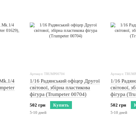
Артикул: TRUMP00704
Артикул: TRUM
.Mk.1/4
1/16 Радянський офіцер Другої
1/16 Радян
umpeter
світової, збірна пластикова
світової, з
фігура (Trumpeter 00704)
фігура (Tr
502 грн
Купить
502 грн
5-10 дней
5-10 дней