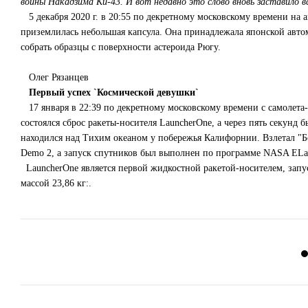
войны Накадзима Ки-43. И вот недавно это слово вновь заставило 
5 декабря 2020 г. в 20:55 по декретному московскому времени на
приземлилась небольшая капсула. Она принадлежала японской авто
собрать образцы с поверхности астероида Рюгу.
Олег Рязанцев
Первый успех `Космической девушки`
17 января в 22:39 по декретному московскому времени с самолета-н
состоялся сброс ракеты-носителя LauncherOne, а через пять секунд 
находился над Тихим океаном у побережья Калифорнии. Взлетал "Б
Demo 2, а запуск спутников был выполнен по программе NASA ELaNa 
LauncherOne является первой жидкостной ракетой-носителем, запус
массой 23,86 кг:.