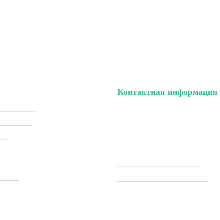
Контактная информация
ый кабинет
тел. (099) 196-84-82
ки (Sale)
тел. (099) 054-58-37
ели
Viber (097) 493-57-64
Telegram (097) 493-57-64
ставка
modelkitscomua@gmail.com