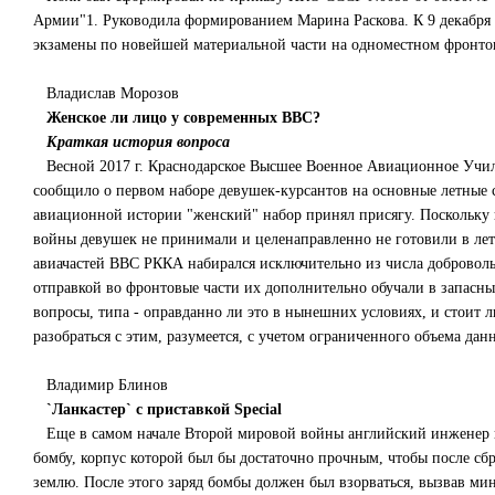
Армии"1. Руководила формированием Марина Раскова. К 9 декабря 1
экзамены по новейшей материальной части на одноместном фронтов
Владислав Морозов
Женское ли лицо у современных ВВС?
Краткая история вопроса
Весной 2017 г. Краснодарское Высшее Военное Авиационное Учил
сообщило о первом наборе девушек-курсантов на основные летные сп
авиационной истории "женский" набор принял присягу. Поскольку ни
войны девушек не принимали и целенаправленно не готовили в ле
авиачастей ВВС РККА набирался исключительно из числа доброволь
отправкой во фронтовые части их дополнительно обучали в запасны
вопросы, типа - оправданно ли это в нынешних условиях, и стои
разобраться с этим, разумеется, с учетом ограниченного объема данн
Владимир Блинов
`Ланкастер` с приставкой Special
Еще в самом начале Второй мировой войны английский инженер и
бомбу, корпус которой был бы достаточно прочным, чтобы после сб
землю. После этого заряд бомбы должен был взорваться, вызвав ми