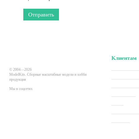
Отправить
Клиентам
Вход в личн
© 2004—2026
ModelKits. Сборные масштабные модели и хобби
Акции и скид
продукция
Производит
Мы в соцсетях
Все товары
О нас
Мобильная версия
Оплата и до
Новости