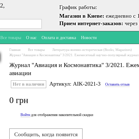
2,
График работы:
Магазин в Киеве:
ежедневно с 1
Прием интернет-заказов:
через 
Все товары
О нас
Оплата и доставка
Новости
Главная
Все товары
Литература военно-историческая (Books, Magazines)
Журнал "Авиация и Космонавтика" 3/2021. Ежемесячный научно-популярный журнал
Журнал "Авиация и Космонавтика" 3/2021. Еже
авиации
Артикул: AIK-2021-3
Нет в наличии
Оставить отзыв
0 грн
Войти
для отображения накопительной скидки
%
Сообщить, когда появится