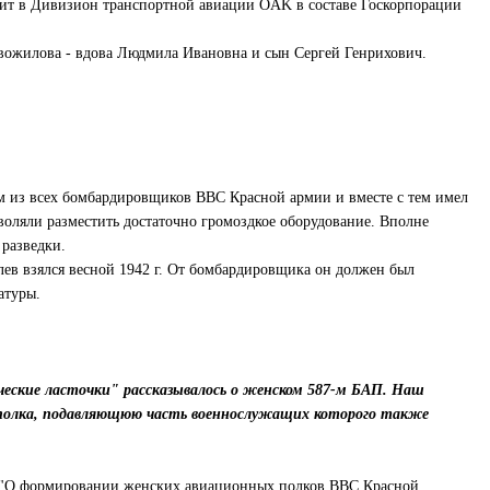
дит в Дивизион транспортной авиации OAK в составе Госкорпорации
ожилова - вдова Людмила Ивановна и сын Сергей Генрихович.
 из всех бомбардировщиков ВВС Красной армии и вместе с тем имел
воляли разместить достаточно громоздкое оборудование. Вполне
 разведки.
лев взялся весной 1942 г. От бомбардировщика он должен был
атуры.
еские ласточки" рассказывалось о женском 587-м БАП. Наш
иаполка, подавляющюю часть военнослужащих которого также
 "О формировании женских авиационных полков ВВС Красной