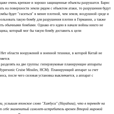
 даже очень крепкие и хорошо защищенные объекты разрушатся. Барнс
ать на поверхности земли рядом с объектом атаки, то разрушения будут
омбы будет "гаситься" в менее плотной, чем земля, воздушной среде и
пользовать такую бомбу для разрушения плотин в Германии, а также
ить обычными бомбами. Однако его идею в начале войны никто не
щика, который мог бы такую бомбу доставить к цели
ет области вооружений и военной техники, в которой Китай не
ляется.
разделять на две группы: гиперзвуковые планирующие аппараты
Hypersonic Cruise Missiles, НСМ). Планирующий аппарат за счет
са, после чего силовая установка выключается, а аппарат с
, услышав японское слово "Хаябуса" (Hayabusa), что в переводе на
яет себе знаменитый самолет-истребитель времен Второй мировой