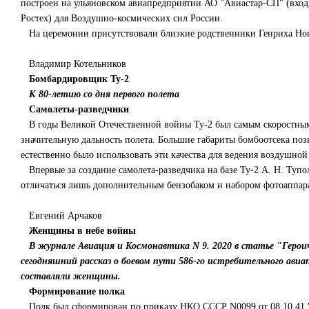
построен на ульяновском авиапредприятии АО "Авиастар-СП" (вхо
Ростех) для Воздушно-космических сил России.
На церемонии присутствовали близкие родственники Генриха Нов
Владимир Котельников
Бомбардировщик Ту-2
К 80-летию со дня первого полета
Самолеты-разведчики
В годы Великой Отечественной войны Ту-2 был самым скоростным
значительную дальность полета. Большие габариты бомбоотсека поз
естественно было использовать эти качества для ведения воздушной
Впервые за создание самолета-разведчика на базе Ту-2 А. Н. Тупо
отличаться лишь дополнительным бензобаком и набором фотоаппар
Евгений Арчаков
Женщины в небе войны
В журнале Авиация и Космонавтика N 9. 2020 в статье "Героич
сегодняшний рассказ о боевом пути 586-го истребительного ав
составляли женщины.
Формирование полка
Полк был сформирован по приказу НКО СССР N0099 от 08.10.41