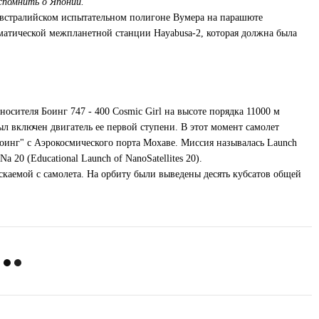
вспомнить о Японии.
 австралийском испытательном полигоне Вумера на парашюте
матической межпланетной станции Hayabusa-2, которая должна была
осителя Боинг 747 - 400 Cosmic Girl на высоте порядка 11000 м
был включен двигатель ее первой ступени. В этот момент самолет
оинг" с Аэрокосмического порта Мохаве. Миссия называлась Launch
20 (Educational Launch of NanoSatellites 20).
каемой с самолета. На орбиту были выведены десять кубсатов общей