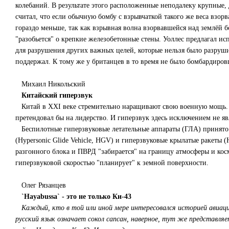
колебаний. В результате этого расположенные неподалеку крупные,
считал, что если обычную бомбу с взрывчаткой такого же веса взорв
гораздо меньше, так как взрывная волна взорвавшейся над землёй б
"разобьется" о крепкие железобетонные стены. Уоллес предлагал ис
для разрушения других важных целей, которые нельзя было разруш
поддержал. К тому же у британцев в то время не было бомбардиров
Михаил Никольский
Китайский гиперзвук
Китай в XXI веке стремительно наращивают свою военную мощь. Н
претендовал бы на лидерство. И гиперзвук здесь исключением не яв
Беспилотные гиперзвуковые летательные аппараты (ГЛА) принято 
(Hypersonic Glide Vehicle, HGV) и гиперзвуковые крылатые ракеты (
разгонного блока и ПВРД "забирается" на границу атмосферы и космо
гиперзвуковой скоростью "планирует" к земной поверхности.
Олег Рязанцев
`Hayabussa` - это не только Ки-43
Каждый, кто в той или иной мере интересовался историей авиации
русский язык означает сокол сапсан, наверное, тут же представл