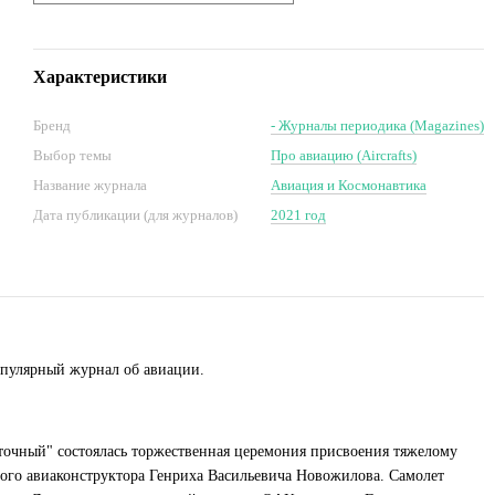
Характеристики
Бренд
- Журналы периодика (Magazines)
Выбор темы
Про авиацию (Aircrafts)
Название журнала
Авиация и Космонавтика
Дата публикации (для журналов)
2021 год
опулярный журнал об авиации.
точный" состоялась торжественная церемония присвоения тяжелому
го авиаконструктора Генриха Васильевича Новожилова. Самолет