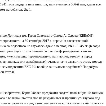
941 года двадцать пять пилотов, назначенных в 586-й иап, сдали все
ом истребителе Як-1.
ище Летчиков им. Героя Советского Союза А. Серова (КВВАУЛ)
ециальности, а 30 сентября 2017 г. первый в отечественной
чего подобного не случалось даже в период 1941 - 1945 гг. (в годы
тных училищах. Тогда личный состав для формируемых женских
цев, уже имевших первоначальную летную подготовку, а перед
х авиаполках или авиабригадах) очень многие задают по этому поводу
т ли командованию ВКС РФ вообще заниматься подобным? Попробуем
ой статьи.
 изобретатель Барнс Уоллес предложил создать необычную 10-тонную
роса с большой высоты мог не разрушиться и проникнуть глубоко под
низемлетрясение посредством смещения пластов грунта и сейсмических