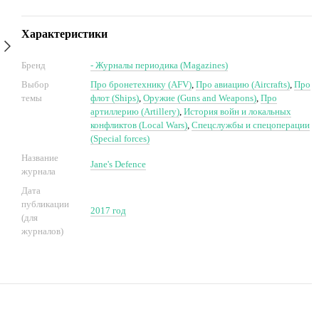
Характеристики
Бренд
- Журналы периодика (Magazines)
Выбор
Про бронетехнику (AFV)
,
Про авиацию (Aircrafts)
,
Про
темы
флот (Ships)
,
Оружие (Guns and Weapons)
,
Про
артиллерию (Artillery)
,
История войн и локальных
конфликтов (Local Wars)
,
Спецслужбы и спецоперации
(Special forces)
Название
Jane's Defence
журнала
Дата
публикации
2017 год
(для
журналов)