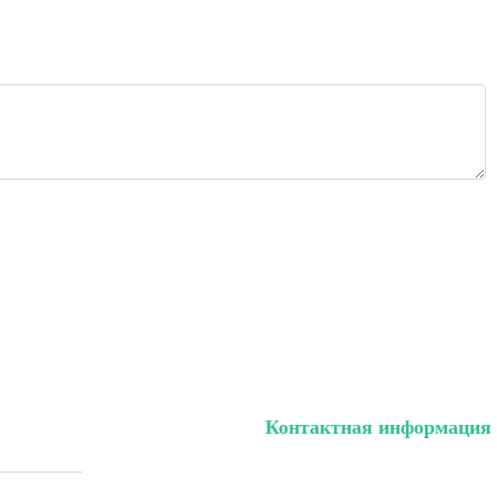
Контактная информация
ый кабинет
тел. (099) 196-84-82
ки (Sale)
тел. (099) 054-58-37