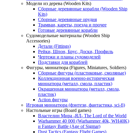
Модели из дерева (Wooden Kits)
Сборные деревянные корабли (Wooden Ship
Kits)
Сборные деревянные орудия
Трамваи, кареты, поезда и прочее
Готовые деревянные корабли
Судомодельные материалы (Wooden Ship
Accessories)
Детали (Fittings)
Рейки, Шпон, Брус, Доски, Профиль
Чертежи и планы судомоделей
Подстaвки для кораблей
Фигуры, миниатюра (Figures, Miniatures, Soldiers)
Сборные фигуры (пластиковые, смоляные)
Коллекционная военно-историческая
миниатюра (металл, смола, пластик)
Окрашенная миниатюра (металл, смола,
пластик)
Action фигуры
Игровая миниатюра (фэнтези, фантастика, sci-fi)
Настольные игры (Board games)
Властелин Мира -ЯЛ- The Lord of the World
Warhammer 40 000 (Warhammer 40k, WH40K)
и Fantasy Battle (Age of Sigmar)
Dust Tactics (Fantasy Flight Games)