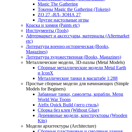
Magic The Gathering
Токены Magic the Gathering (Tokens)
ZO 27 -ЯЛ- ЗОНА 27
Другие настольные игры
Краска и химия (Paints etc)
Инструменты (Tools)
Афтермаркет и аксессуары, материалы (Aftermarket
etc)
Литература военно-историческая (Books,
Magazines)
Литература художественная (Books, Magazines)
Металлические модели, 3D-пазлы (Metal Models)
Сборные металлические модели Metal Earth
и IconX
Металлические танки в масштабе 1:288
Простые сборные модели для начинающих (Simple
Models for Beginers)
Забавные танки, самолеты, корабли. Meng
World War Toons
Airfix Quick Build (лего стиль)
Сборка без клея (Without Glue)
Деревянные модели, конструкторы (Wooden
Kits)
Модели архитектуры (Architecture)
Сборные пластиковые и смоляные здания