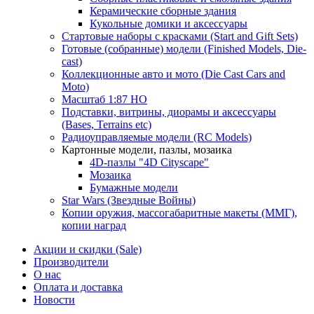
Керамические сборные здания
Кукольные домики и аксессуары
Стартовые наборы с красками (Start and Gift Sets)
Готовые (собранные) модели (Finished Models, Die-
cast)
Коллекционные авто и мото (Die Cast Cars and
Moto)
Масштаб 1:87 HO
Подставки, витрины, диорамы и аксессуары
(Bases, Terrains etc)
Радиоуправляемые модели (RC Models)
Картонные модели, пазлы, мозаика
4D-пазлы "4D Cityscape"
Мозаика
Бумажные модели
Star Wars (Звездные Войны)
Копии оружия, массогабаритные макеты (ММГ),
копии наград
Акции и скидки (Sale)
Производители
О нас
Оплата и доставка
Новости