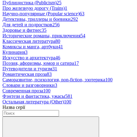
Публицистика (Publicism)
25
Про железную дорогу (Trains)
1
Научно-популярные (Popular science)
63
Детективы, триллеры и боевики
292
Для детей и подростков
256
Здоровье и фитнес
35
Исторические романы, приключения
54
Классическая литература
80
Комиксы и манга, артбуки
41
Кулинария
3
Искусство и архитектура
46
Поэзия, афоризмы, юмор и сатира
17
Путеводители и туризм
31
Романтическая проза
83
Саморазвитие, психология, non-fiction, эзотерика
100
Словари и разговорники
3
Современная проза
100
Фэнтези и фантастика, ужасы
581
Остальная литература (Other)
100
Назва серії