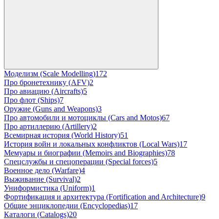
Моделизм (Scale Modelling)
172
Про бронетехнику (AFV)
2
Про авиацию (Aircrafts)
5
Про флот (Ships)
7
Оружие (Guns and Weapons)
3
Про автомобили и мотоциклы (Cars and Motos)
67
Про артиллерию (Artillery)
2
Всемирная история (World History)
51
История войн и локальных конфликтов (Local Wars)
17
Мемуары и биографии (Memoirs and Biographies)
78
Спецслужбы и спецоперации (Special forces)
5
Военное дело (Warfare)
4
Выживание (Survival)
2
Униформистика (Uniform)
1
Фортификация и архитектура (Fortification and Architecture)
9
Общие энциклопедии (Encyclopedias)
17
Каталоги (Catalogs)
20