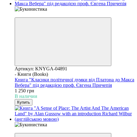
Уценка
Артикул: KNYGA-04891
- Книги (Books)
Книга "Класики політичної думки від Платона до Макса
Вебера" під редакцією проф. Євгена Причепія
1 250 грн
В наличии
Купить
Уценка