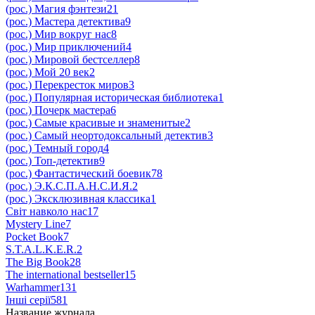
(рос.) Магия фэнтези
21
(рос.) Мастера детектива
9
(рос.) Мир вокруг нас
8
(рос.) Мир приключений
4
(рос.) Мировой бестселлер
8
(рос.) Мой 20 век
2
(рос.) Перекресток миров
3
(рос.) Популярная историческая библиотека
1
(рос.) Почерк мастера
6
(рос.) Самые красивые и знаменитые
2
(рос.) Самый неортодоксальный детектив
3
(рос.) Темный город
4
(рос.) Топ-детектив
9
(рос.) Фантастический боевик
78
(рос.) Э.К.С.П.А.Н.С.И.Я.
2
(рос.) Эксклюзивная классика
1
Світ навколо нас
17
Mystery Line
7
Pocket Book
7
S.T.A.L.K.E.R.
2
The Big Book
28
The international bestseller
15
Warhammer
131
Інші серії
581
Название журнала