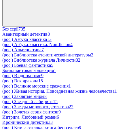
Без серії
735
Авантюрный детектив
8
(рос.) Азбука-классика
13
(рос.) Азбука-классика. Non-fiction
4
(рос.) Альтернатива
7
(рос.) Библиотека атеистической литературы
2
(рос.) Библиотека журнала Личности
32
(рос.) Боевая фантастика
5
Бриллиантовая коллекция
1
(рос.) В одном томе
9
(рос.) Век дракона
15
(рос.) Великие морские сражения
1
(рос.) Живая история. Повседневная жизнь человечества
1
(рос.) Заклятые миры
8
(рос.) Звездный лабиринт
15
(рос.) Звезды мирового детектива
22
(рос.) Золотая серия фэнтези
9
Интрига. Любовный роман
6
Иронический детектив
33
(рос.) Книга-загадка, книга-бестселлер
9