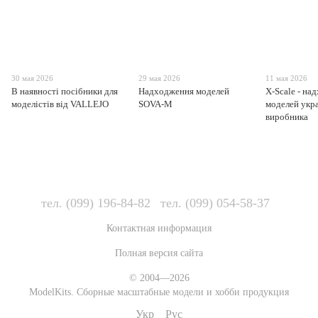
30 мая 2026
29 мая 2026
11 мая 2026
В наявності посібники для
Надходження моделей
X-Scale - на
моделістів від VALLEJO
SOVA-M
моделей укр
виробника
тел. (099) 196-84-82
тел. (099) 054-58-37
Контактная информация
Полная версия сайта
© 2004—2026
ModelKits. Сборные масштабные модели и хобби продукция
Укр
Рус