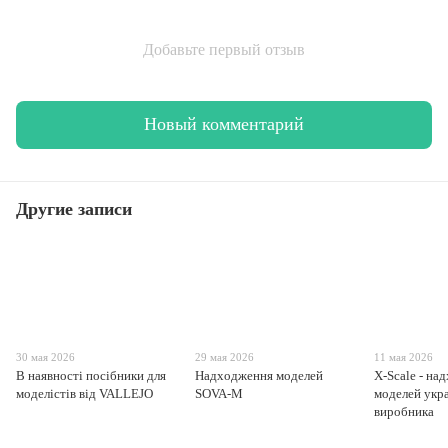
Добавьте первый отзыв
Новый комментарий
Другие записи
30 мая 2026
29 мая 2026
11 мая 2026
В наявності посібники для
Надходження моделей
X-Scale - на
моделістів від VALLEJO
SOVA-M
моделей укр
виробника