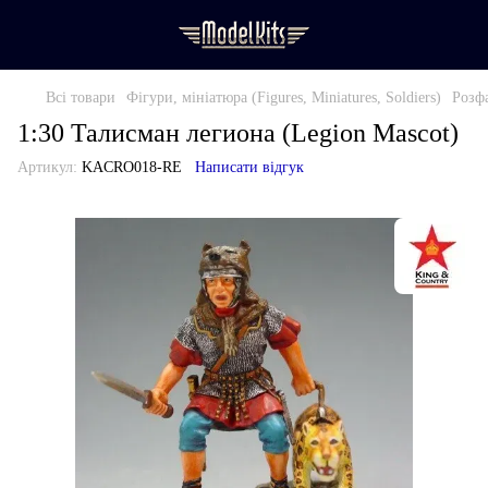
Всі товари
Фігури, мініатюра (Figures, Miniatures, Soldiers)
Розфа
1:30 Талисман легиона (Legion Mascot)
Артикул:
KACRO018-RE
Написати відгук