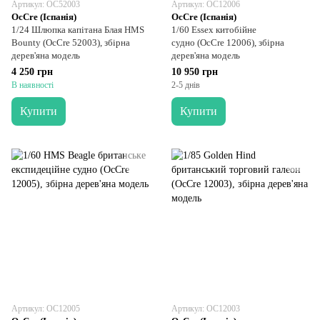
Артикул: OC52003
Артикул: OC12006
OcCre (Іспанія)
OcCre (Іспанія)
1/24 Шлюпка капітана Блая HMS
1/60 Essex китобійне
Bounty (OcCre 52003), збірна
судно (OcCre 12006), збірна
дерев'яна модель
дерев'яна модель
4 250 грн
10 950 грн
В наявності
2-5 днів
Купити
Купити
Артикул: OC12005
Артикул: OC12003