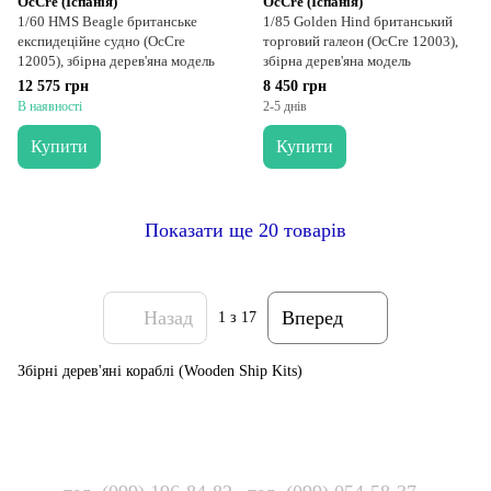
OcCre (Іспанія)
OcCre (Іспанія)
1/60 HMS Beagle британське
1/85 Golden Hind британський
експидеційне судно (OcCre
торговий галеон (OcCre 12003),
12005), збірна дерев'яна модель
збірна дерев'яна модель
12 575 грн
8 450 грн
В наявності
2-5 днів
Купити
Купити
Показати ще 20 товарів
Назад
Вперед
1
з 17
Збірні дерев'яні кораблі (Wooden Ship Kits)