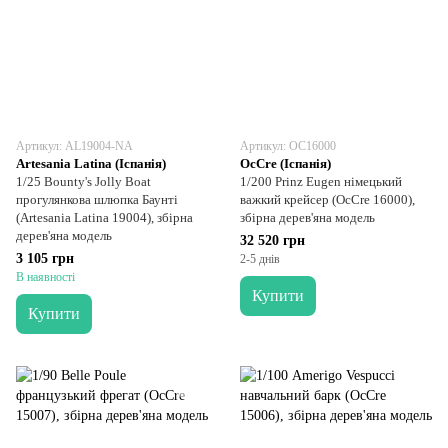
Артикул: AL19004-NA
Артикул: OC16000
Artesania Latina (Іспанія)
OcCre (Іспанія)
1/25 Bounty's Jolly Boat
1/200 Prinz Eugen німецький
прогулянкова шлюпка Баунті
важкий крейсер (OcCre 16000),
(Artesania Latina 19004), збірна
збірна дерев'яна модель
дерев'яна модель
32 520 грн
3 105 грн
2-5 днів
В наявності
Купити
Купити