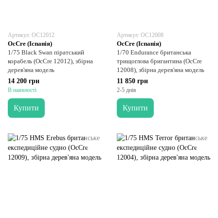
Артикул: OC12012
Артикул: OC12008
OcCre (Іспанія)
OcCre (Іспанія)
1/75 Black Swan піратський
1/70 Endurance британська
корабель (OcCre 12012), збірна
трищоглова бригантина (OcCre
дерев'яна модель
12008), збірна дерев'яна модель
14 200 грн
11 850 грн
В наявності
2-5 днів
Купити
Купити