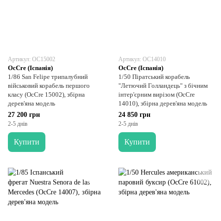
Артикул: OC15002
Артикул: OC14010
OcCre (Іспанія)
OcCre (Іспанія)
1/86 San Felipe трипалубний
1/50 Піратський корабель
військовий корабель першого
"Летючий Голландець" з бічним
класу (OcCre 15002), збірна
інтер'єрним вирізом (OcCre
дерев'яна модель
14010), збірна дерев'яна модель
27 200 грн
24 850 грн
2-5 днів
2-5 днів
Купити
Купити