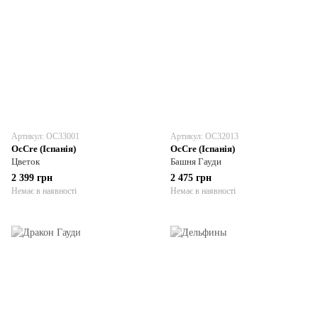
Артикул: OC33001
Артикул: OC32013
OcCre (Іспанія)
OcCre (Іспанія)
Цветок
Башня Гауди
2 399 грн
2 475 грн
Немає в наявності
Немає в наявності