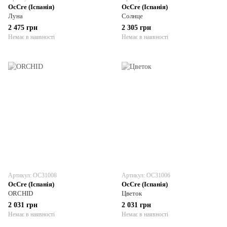
OcCre (Іспанія)
OcCre (Іспанія)
Луна
Солнце
2 475 грн
2 305 грн
Немає в наявності
Немає в наявності
Артикул: OC31008
Артикул: OC31006
OcCre (Іспанія)
OcCre (Іспанія)
ORCHID
Цветок
2 031 грн
2 031 грн
Немає в наявності
Немає в наявності