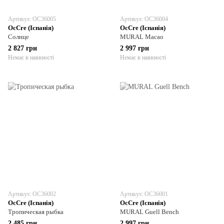
Артикул: OC36005
Артикул: OC36004
OcCre (Іспанія)
OcCre (Іспанія)
Солнце
MURAL Macao
2 827 грн
2 997 грн
Немає в наявності
Немає в наявності
Артикул: OC36002
Артикул: OC36001
OcCre (Іспанія)
OcCre (Іспанія)
Тропическая рыбка
MURAL Guell Bench
2 485 грн
2 997 грн