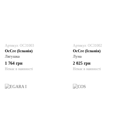
Артикул: OC31003
Артикул: OC31002
OcCre (Іспанія)
OcCre (Іспанія)
Лягушка
Луна
1 764 грн
2 025 грн
Немає в наявності
Немає в наявності