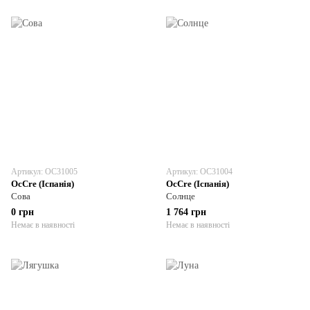
Артикул: OC31005
Артикул: OC31004
OcCre (Іспанія)
OcCre (Іспанія)
Сова
Солнце
0 грн
1 764 грн
Немає в наявності
Немає в наявності