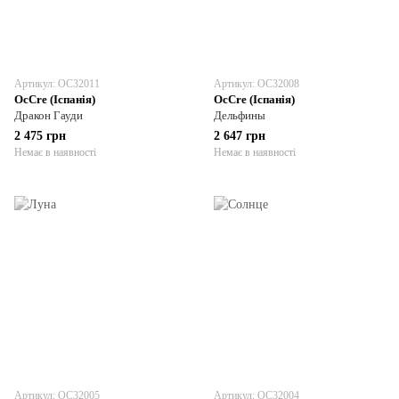
Артикул: OC32011
Артикул: OC32008
OcCre (Іспанія)
OcCre (Іспанія)
Дракон Гауди
Дельфины
2 475 грн
2 647 грн
Немає в наявності
Немає в наявності
Артикул: OC32005
Артикул: OC32004