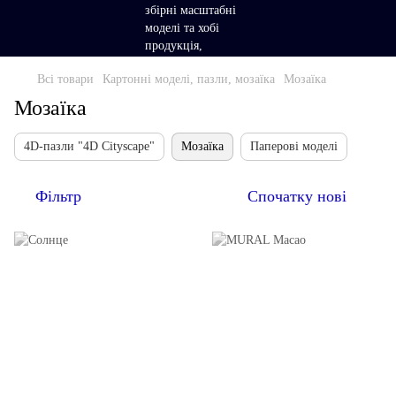
Всі товари
Картонні моделі, пазли, мозаїка
Мозаїка
Мозаїка
4D-пазли "4D Cityscape"
Мозаїка
Паперові моделі
Фільтр
Спочатку нові