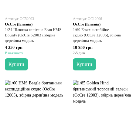
Артикул: OC52003
Артикул: OC12006
OcCre (Іспанія)
OcCre (Іспанія)
1/24 Шлюпка капітана Блая HMS
1/60 Essex китобійне
Bounty (OcCre 52003), збірна
судно (OcCre 12006), збірна
дерев'яна модель
дерев'яна модель
4 250 грн
10 950 грн
В наявності
2-5 днів
Купити
Купити