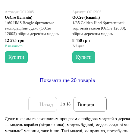
Артикул: OC12005
Артикул: OC12003
OcCre (Іспанія)
OcCre (Іспанія)
1/60 HMS Beagle британське
1/85 Golden Hind британський
експидеційне судно (OcCre
торговий галеон (OcCre 12003),
12005), збірна дерев'яна модель
збірна дерев'яна модель
12 575 грн
8 450 грн
В наявності
2-5 днів
Купити
Купити
Показати ще 20 товарів
Назад
Вперед
1
з 18
Дуже цікавим та захопливим процесом є побудова моделей з дерева
— модель корабля (вітрильника), модель будівлі, модель осадної чи
метальної машини, таке інше. Такі моделі, як правило, потребують