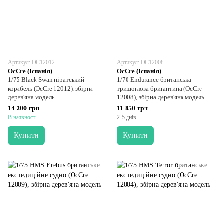
Артикул: OC12012
Артикул: OC12008
OcCre (Іспанія)
OcCre (Іспанія)
1/75 Black Swan піратський
1/70 Endurance британська
корабель (OcCre 12012), збірна
трищоглова бригантина (OcCre
дерев'яна модель
12008), збірна дерев'яна модель
14 200 грн
11 850 грн
В наявності
2-5 днів
Купити
Купити