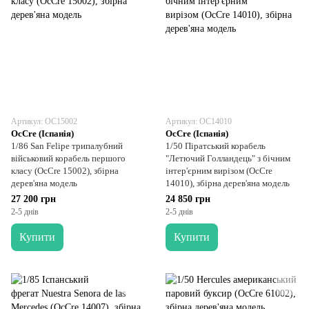
Артикул: OC15002
Артикул: OC14010
OcCre (Іспанія)
OcCre (Іспанія)
1/86 San Felipe трипалубний
1/50 Піратський корабель
військовий корабель першого
"Летючий Голландець" з бічним
класу (OcCre 15002), збірна
інтер'єрним вирізом (OcCre
дерев'яна модель
14010), збірна дерев'яна модель
27 200 грн
24 850 грн
2-5 днів
2-5 днів
Купити
Купити