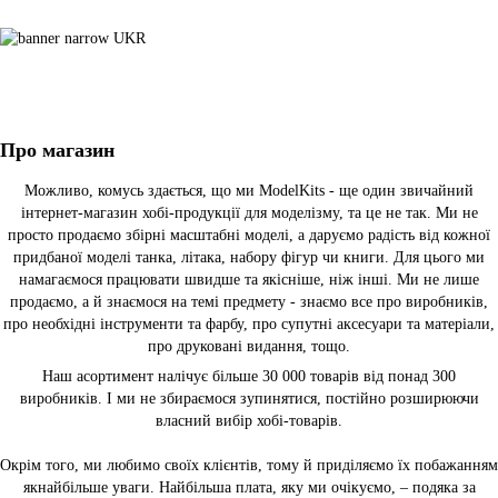
Про магазин
Можливо, комусь здається, що ми ModelKits - ще один звичайний
інтернет-магазин хобі-продукції для моделізму, та це не так. Ми не
просто продаємо збірні масштабні моделі, а даруємо радість від кожної
придбаної моделі танка, літака, набору фігур чи книги. Для цього ми
намагаємося працювати швидше та якісніше, ніж інші. Ми не лише
продаємо, а й знаємося на темі предмету - знаємо все про виробників,
про необхідні інструменти та фарбу, про супутні аксесуари та матеріали,
про друковані видання, тощо.
Наш асортимент налічує більше 30 000 товарів від понад 300
виробників. І ми не збираємося зупинятися, постійно розширюючи
власний вибір хобі-товарів.
Окрім того, ми любимо своїх клієнтів, тому й приділяємо їх побажанням
якнайбільше уваги. Найбільша плата, яку ми очікуємо, – подяка за