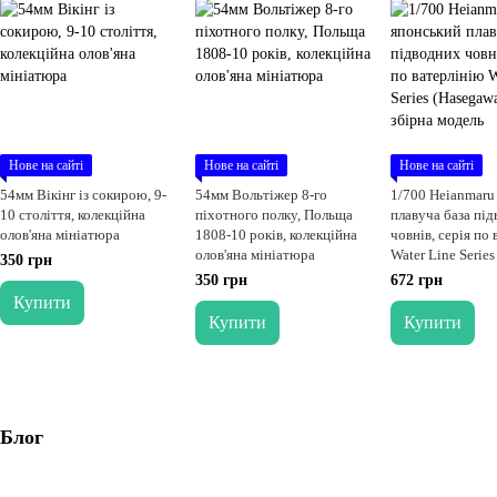
Нове на сайті
Нове на сайті
Нове на сайті
54мм Вікінг із сокирою, 9-
54мм Вольтіжер 8-го
1/700 Heianmaru
10 століття, колекційна
піхотного полку, Польща
плавуча база пі
олов'яна мініатюра
1808-10 років, колекційна
човнів, серія по
олов'яна мініатюра
Water Line Serie
350 грн
49522), збірна м
350 грн
672 грн
Купити
Купити
Купити
Блог