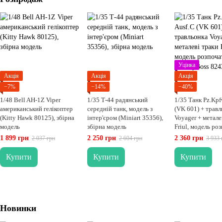
Уцінка
Акція
Акція
Акція
−7%
−14%
−40%
1/48 Bell AH-1Z Viper
1/35 Т-44 радянський
1/35 Танк Pz.Kpf
американський гелікоптер
середній танк, модель з
(VK 601) + травл
(Kitty Hawk 80125), збірна
інтер'єром (Miniart 35356),
Voyager + метале
модель
збірна модель
Friul, модель ро
(HobbyBoss 8243
1 899 грн
2 250 грн
2 360 грн
2 037 грн
2 604 грн
3 933 
модель
Купити
Купити
Купити
Новинки