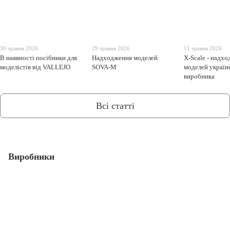
30 травня 2026
29 травня 2026
11 травня 2026
В наявності посібники для
Надходження моделей
X-Scale - надх
моделістів від VALLEJO
SOVA-M
моделей україн
виробника
Всі статті
Виробники