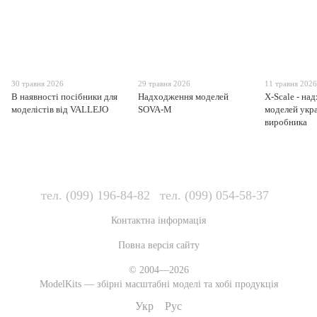
30 травня 2026
29 травня 2026
11 травня 202
В наявності посібники для
Надходження моделей
X-Scale - на
моделістів від VALLEJO
SOVA-M
моделей укр
виробника
тел. (099) 196-84-82
тел. (099) 054-58-37
Контактна інформація
Повна версія сайту
© 2004—2026
ModelKits — збірні масштабні моделі та хобі продукція
Укр
Рус