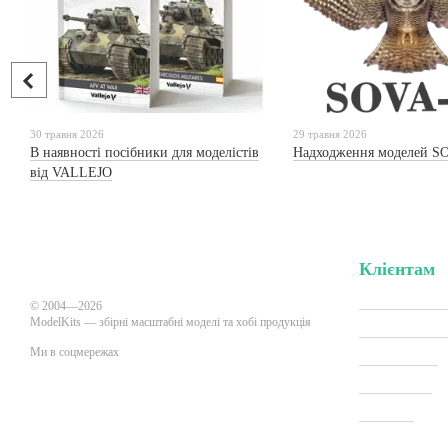
30 травня 2026
29 травня 2026
В наявності посібники для моделістів
Надходження моделей S
від VALLEJO
Клієнтам
Вхід до кабі
© 2004—2026
ModelKits — збірні масштабні моделі та хобі продукція
Акції та зни
Ми в соцмережах
Виробники
Всі товари
Про нас
Мобільна версія
Оплата і дос