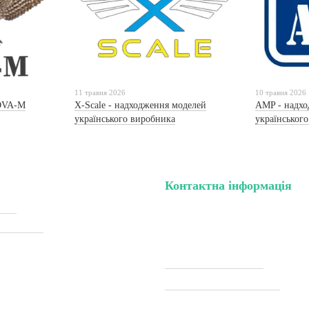
11 травня 2026
10 травня 2026
OVA-M
X-Scale - надходження моделей
AMP - надхо
українського виробника
українськог
Контактна інформація
нету
тел. (099) 196-84-82
жки (Sale)
тел. (099) 054-58-37
Viber (097) 493-57-64
Telegram (097) 493-57-64
тавка
modelkitscomua@gmail.com