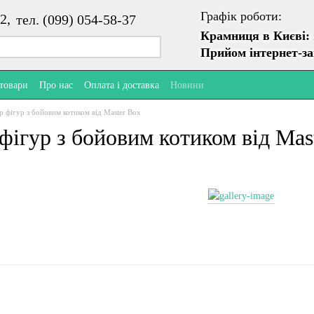
Графік роботи:
2,
тел. (099) 054-58-37
Крамниця в Києві:
Прийом інтернет-з
 товари
Про нас
Оплата і доставка
Новини
р фігур з бойовим котиком від Master Box
фігур з бойовим котиком від Mas