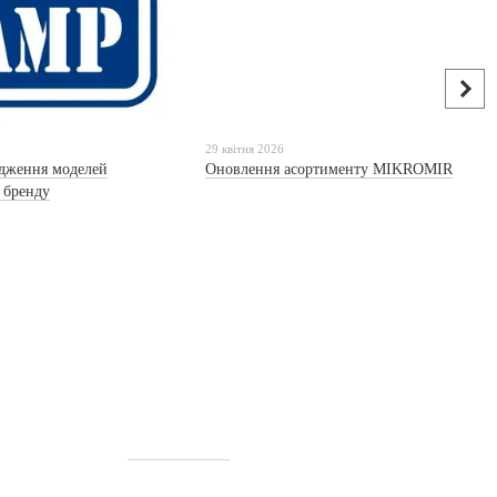
29 квітня 2026
дження моделей
Оновлення асортименту MIKROMIR
о бренду
м. Київ, т. (097) 493-57-64, ТЦ "Інтервал
Плаза", ст. м. Либідська, вул. Велика
Васильківська, 143/2. Режим роботи - з
вівторка по неділю 11:00-19:00 (понеділок
вихідний)
Мапа проїзду