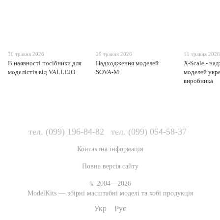
30 травня 2026
29 травня 2026
11 травня 202
В наявності посібники для
Надходження моделей
X-Scale - на
моделістів від VALLEJO
SOVA-M
моделей укр
виробника
тел. (099) 196-84-82
тел. (099) 054-58-37
Контактна інформація
Повна версія сайту
© 2004—2026
ModelKits — збірні масштабні моделі та хобі продукція
Укр
Рус