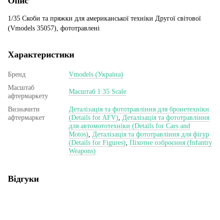
Опис
1/35 Скоби та пряжки для американської техніки Другої світової
(Vmodels 35057), фототравлені
Характеристики
Бренд
Vmodels (Україна)
Масштаб
Масштаб 1:35 Scale
афтермаркету
Визначити
Деталізація та фототравління для бронетехніки
афтермаркет
(Details for AFV)
,
Деталізація та фототравління
для автомототехніки (Details for Cars and
Motos)
,
Деталізація та фототравління для фігур
(Details for Figures)
,
Піхотне озброєння (Infantry
Weapons)
Відгуки