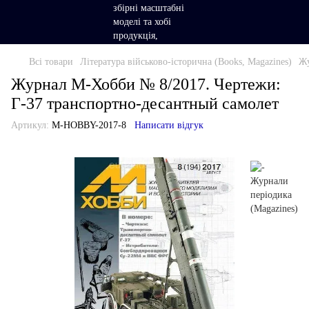
Всі товари
Література військово-історична (Books, Magazines)
Жу
Журнал М-Хобби № 8/2017. Чертежи:
Г-37 транспортно-десантный самолет
Артикул:
M-HOBBY-2017-8
Написати відгук