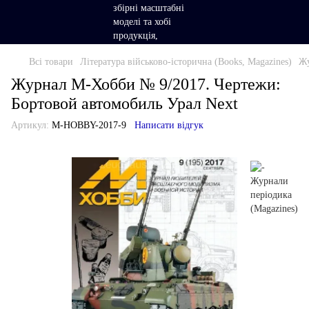
Всі товари
Література військово-історична (Books, Magazines)
Жу
Журнал М-Хобби № 9/2017. Чертежи:
Бортовой автомобиль Урал Next
Артикул:
M-HOBBY-2017-9
Написати відгук