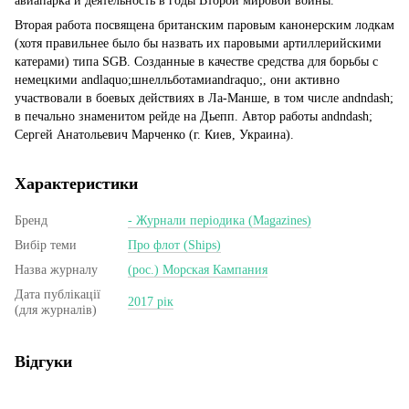
авиапарка и деятельность в годы Второй мировой войны.
Вторая работа посвящена британским паровым канонерским лодкам
(хотя правильнее было бы назвать их паровыми артиллерийскими
катерами) типа SGB. Созданные в качестве средства для борьбы с
немецкими andlaquo;шнелльботамиandraquo;, они активно
участвовали в боевых действиях в Ла-Манше, в том числе andndash;
в печально знаменитом рейде на Дьепп. Автор работы andndash;
Сергей Анатольевич Марченко (г. Киев, Украина).
Характеристики
Бренд
- Журнали періодика (Magazines)
Вибір теми
Про флот (Ships)
Назва журналу
(рос.) Морская Кампания
Дата публікації
2017 рік
(для журналів)
Відгуки