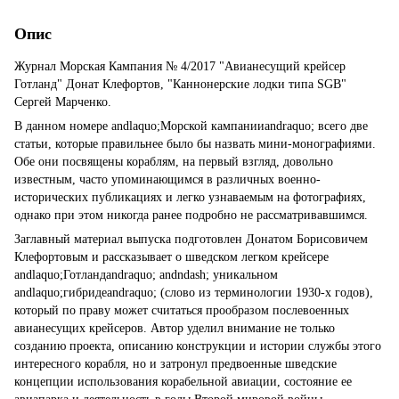
Опис
Журнал Морская Кампания № 4/2017 "Авианесущий крейсер
Готланд" Донат Клефортов, "Каннонерские лодки типа SGB"
Сергей Марченко.
В данном номере andlaquo;Морской кампанииandraquo; всего две
статьи, которые правильнее было бы назвать мини-монографиями.
Обе они посвящены кораблям, на первый взгляд, довольно
известным, часто упоминающимся в различных военно-
исторических публикациях и легко узнаваемым на фотографиях,
однако при этом никогда ранее подробно не рассматривавшимся.
Заглавный материал выпуска подготовлен Донатом Борисовичем
Клефортовым и рассказывает о шведском легком крейсере
andlaquo;Готландandraquo; andndash; уникальном
andlaquo;гибридеandraquo; (слово из терминологии 1930-х годов),
который по праву может считаться прообразом послевоенных
авианесущих крейсеров. Автор уделил внимание не только
созданию проекта, описанию конструкции и истории службы этого
интересного корабля, но и затронул предвоенные шведские
концепции использования корабельной авиации, состояние ее