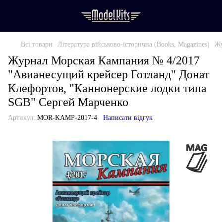
Всі товари
Література військово-історична (Books, Magazines)
Жу
Журнал Морская Кампания № 4/2017
"Авианесущий крейсер Готланд" Донат
Клефортов, "Каннонерские лодки типа
SGB" Сергей Марченко
Артикул:
MOR-KAMP-2017-4
Написати відгук