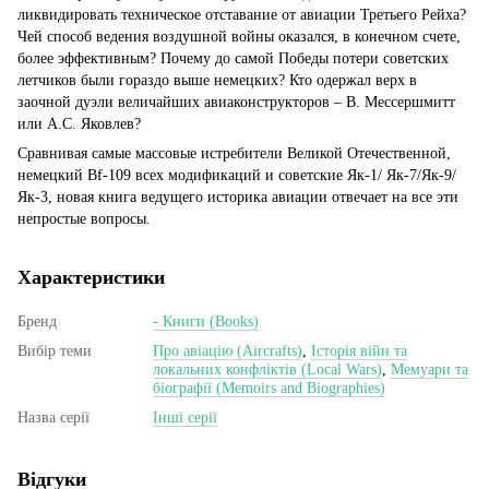
ликвидировать техническое отставание от авиации Третьего Рейха?
Чей способ ведения воздушной войны оказался, в конечном счете,
более эффективным? Почему до самой Победы потери советских
летчиков были гораздо выше немецких? Кто одержал верх в
заочной дуэли величайших авиаконструкторов – В. Мессершмитт
или А.С. Яковлев?
Сравнивая самые массовые истребители Великой Отечественной,
немецкий Bf-109 всех модификаций и советские Як-1/ Як-7/Як-9/
Як-3, новая книга ведущего историка авиации отвечает на все эти
непростые вопросы.
Характеристики
Бренд
- Книги (Books)
Вибір теми
Про авіацію (Aircrafts)
,
Історія війн та
локальних конфліктів (Local Wars)
,
Мемуари та
біографії (Memoirs and Biographies)
Назва серії
Інші серії
Відгуки