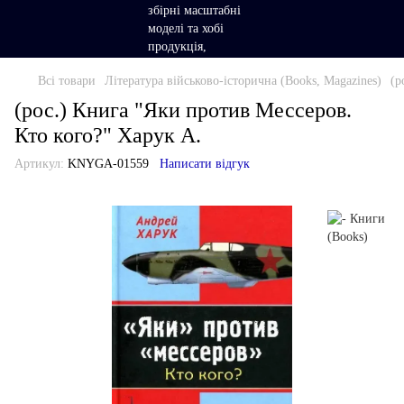
Всі товари
Література військово-історична (Books, Magazines)
(р
(рос.) Книга "Яки против Мессеров.
Кто кого?" Харук А.
Артикул:
KNYGA-01559
Написати відгук