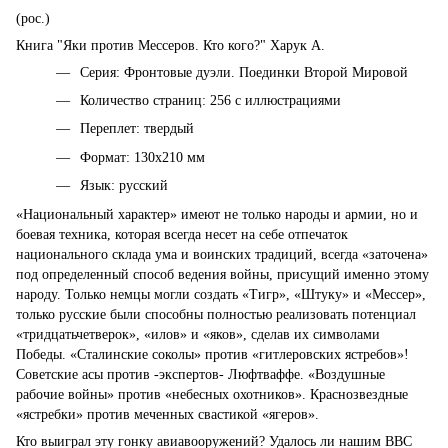
(рос.)
Книга "Яки против Мессеров. Кто кого?" Харук А.
Серия: Фронтовые дуэли. Поединки Второй Мировой
Количество страниц: 256 с иллюстрациями
Переплет: твердый
Формат: 130х210 мм
Язык: русский
«Национальный характер» имеют не только народы и армии, но и
боевая техника, которая всегда несет на себе отпечаток
национального склада ума и воинских традиций, всегда «заточена»
под определенный способ ведения войны, присущий именно этому
народу. Только немцы могли создать «Тигр», «Штуку» и «Мессер»,
только русские были способны полностью реализовать потенциал
«тридцатьчетверок», «илов» и «яков», сделав их символами
Победы. «Сталинские соколы» против «гитлеровских ястребов»!
Советские асы против -экспертов- Люфтваффе. «Воздушные
рабочие войны» против «небесных охотников». Краснозвездные
«ястребки» против меченных свастикой «ягеров».
Кто выиграл эту гонку авиавооружений? Удалось ли нашим ВВС