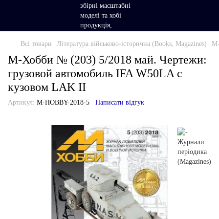
Всі товари
Література військово-історична (Books, Magazines)
М-
М-Хобби № (203) 5/2018 май. Чертежи:
грузовой автомобиль IFA W50LA с
кузовом LAK II
Артикул:
M-HOBBY-2018-5
Написати відгук