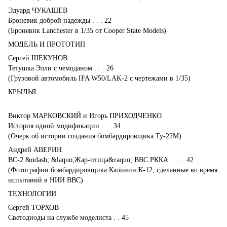
Эдуард ЧУКАШЕВ
Броневик доброй надежды . . . 22
(Броневик Lanchester в 1/35 от Cooper State Models)
МОДЕЛЬ И ПРОТОТИП
Сергей ШЕКУНОВ
Тетушка Элли с чемоданом . . . 26
(Грузовой автомобиль IFA W50/LAK-2 с чертежами в 1/35)
КРЫЛЬЯ
Виктор МАРКОВСКИЙ и Игорь ПРИХОДЧЕНКО
История одной модификации . . . 34
(Очерк об истории создания бомбардировщика Ту-22М)
Андрей АВЕРИН
ВС-2 &ndash; &laquo;Жар-птица&raquo; ВВС РККА . . . . 42
(Фотографии бомбардировщика Калинин К-12, сделанные во время
испытаний в НИИ ВВС)
ТЕХНОЛОГИИ
Сергей ТОРХОВ
Светодиоды на службе моделиста . . 45