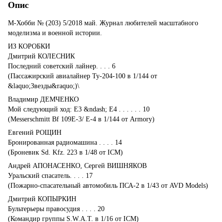
Опис
М-Хобби № (203) 5/2018 май. Журнал любителей масштабного
моделизма и военной истории.
ИЗ КОРОБКИ
Дмитрий КОЛЕСНИК
Последний советский лайнер. . . . 6
(Пассажирский авиалайнер Ту-204-100 в 1/144 от
&laquo;Звезды&raquo;)\
Владимир ДЕМЧЕНКО
Мой следующий ход: Е3 &ndash; Е4 . . . . . . 10
(Messerschmitt Bf 109E-3/ E-4 в 1/144 от Armory)
Евгений РОЩИН
Бронированная радиомашина . . . . 14
(Броневик Sd. Kfz. 223 в 1/48 от ICM)
Андрей АПОНАСЕНКО, Сергей ВИШНЯКОВ
Уральский спасатель. . . . 17
(Пожарно-спасательный автомобиль ПСА-2 в 1/43 от AVD Models)
Дмитрий КОПЫРКИН
Бультерьеры правосудия . . . . 20
(Командир группы S.W.A.T. в 1/16 от ICM)