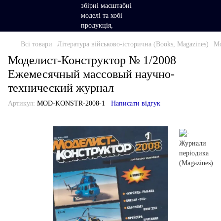
Всі товари
Література військово-історична (Books, Magazines)
Мо
Моделист-Конструктор № 1/2008
Ежемесячный массовый научно-
технический журнал
Артикул:
MOD-KONSTR-2008-1
Написати відгук