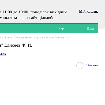
Мій кошик
з 11:00 до 19:00, понеділок вихідний
амовлень:
через сайт цілодобово
Вхід
Укр
рос.) Книга "Лабинцы. Побег из красной России" Елисеев Ф. И.
и" Елисеев Ф. И.
ідгук
В бажання