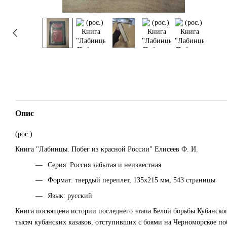
Опис
(рос.)
Книга "Лабинцы. Побег из красной России" Елисеев Ф. И.
Серия: Россия забытая и неизвестная
Формат: твердый переплет, 135х215 мм, 543 страницы
Язык: русский
Книга посвящена истории последнего этапа Белой борьбы Кубанского
тысяч кубанских казаков, отступивших с боями на Черноморское п