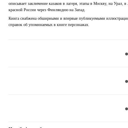
описывает заключение казаков в лагеря, этапы в Москву, на Урал,
красной России через Финляндию на Запад.
Книга снабжена обширными и впервые публикуемыми иллюстрациям
справок об упоминаемых в книге персонажах.