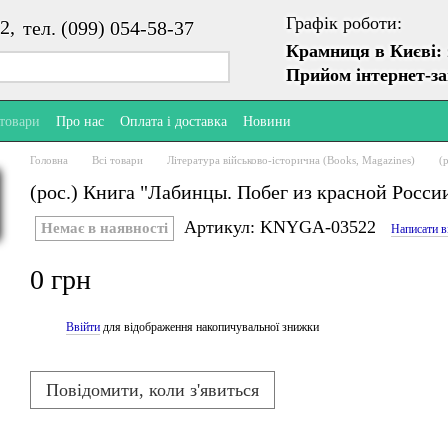
Графік роботи:
2,
тел. (099) 054-58-37
Крамниця в Києві:
Прийом інтернет-з
 товари
Про нас
Оплата і доставка
Новини
Головна
Всі товари
Література військово-історична (Books, Magazines)
(
(рос.) Книга "Лабинцы. Побег из красной Росси
Артикул: KNYGA-03522
Немає в наявності
Написати в
0 грн
Ввійти
для відображення накопичувальної знижки
%
Повідомити, коли з'явиться