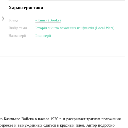
Характеристики
Бренд
- Книги (Books)
Вибір теми
Історія війн та локальних конфліктів (Local Wars)
Назва серії
Інші серії
 Казачьего Войска в начале 1920 г. и раскрывает трагизм положения
обережье и вынужденных сдаться в красный плен. Автор подробно