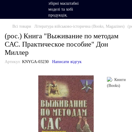
Всі товари
Література військово-історична (Books, Magazines)
(р
(рос.) Книга "Выживание по методам
САС. Практическое пособие" Дон
Миллер
Артикул:
KNYGA-03230
Написати відгук