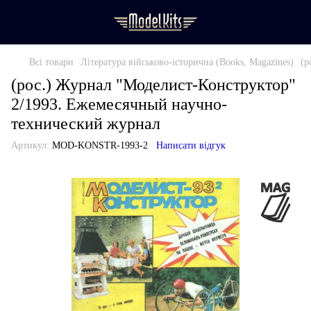
Всі товари
Література військово-історична (Books, Magazines)
(р
(рос.) Журнал "Моделист-Конструктор"
2/1993. Ежемесячный научно-
технический журнал
Артикул:
MOD-KONSTR-1993-2
Написати відгук