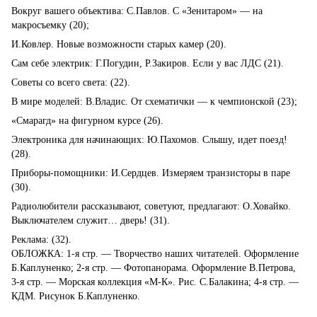
Вокруг вашего объектива: С.Павлов. С «Зенитаром» — на
макросъемку (20);
И.Ковлер. Новые возможности старых камер (20).
Сам себе электрик: Г.Погудин, Р.Закиров. Если у вас ЛДС (21).
Советы со всего света: (22).
В мире моделей: В.Владис. От схематички — к чемпионской (23);
«Смарагд» на фигурном курсе (26).
Электроника для начинающих: Ю.Пахомов. Слышу, идет поезд!
(28).
Приборы-помощники: И.Сердцев. Измеряем транзисторы в паре
(30).
Радиолюбители рассказывают, советуют, предлагают: О.Ховайко.
Выключателем служит… дверь! (31).
Реклама: (32).
ОБЛОЖКА: 1-я стр. — Творчество наших читателей. Оформление
Б.Каплуненко; 2-я стр. — Фотопанорама. Оформление В.Петрова,
3-я стр. — Морская коллекция «М-К». Рис. С.Балакина; 4-я стр. —
КДМ. Рисунок Б.Каплуненко.