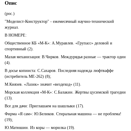
Опис
(рос.)
"Моделист-Конструктор" - ежемесячный научно-технический
журнал.
В НОМЕРЕ:
Общественное КБ «М-К»: А.Муравлев. «Групасс» деловой и
спортивный (2).
Малая механизация: В.Чирков. Междурядья разные — трактор один
(4).
В досье копииста: С.Сахаров. Последняя надежда люфтваффе
(истребитель МЕ-262) (8);
М.Князев. «Лазик» значит «вездеход» (11).
Морская коллекция «М-К»: С.Балакин. Жертвы цусимской трагедии
(13).
Все для дачи: Приглашаем на шашлыки (17).
Фирма «Я сам»: Ю.Беликов. Стиральная машина — не проблема!
(19);
Ю.Матюшин. Из коры — морилка (19).