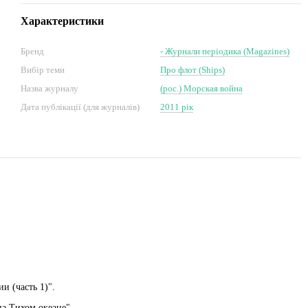
Характеристики
Бренд
- Журнали періодика (Magazines)
Вибір теми
Про флот (Ships)
Назва журналу
(рос.) Морская война
Дата публікації (для журналів)
2011 рік
и (часть 1)".
на Тихом океане".