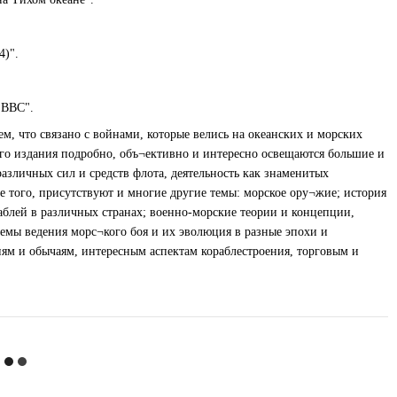
4)".
х ВВС".
м, что связано с войнами, которые велись на океанских и морских
ого издания подробно, объ¬ективно и интересно освещаются большие и
азличных сил и средств флота, деятельность как знаменитых
е того, присутствуют и многие другие темы: морское ору¬жие; история
аблей в различных странах; военно-морские теории и концепции,
емы ведения морс¬кого боя и их эволюция в разные эпохи и
ям и обычаям, интересным аспектам кораблестроения, торговым и