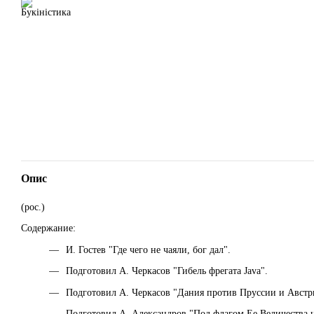
Опис
(рос.)
Содержание:
И. Гостев "Где чего не чаяли, бог дал".
Подготовил А. Черкасов "Гибель фрегата Java".
Подготовил А. Черкасов "Дания против Пруссии и Австри
Подготовил А. Александров "Под флагом Ее Величества 