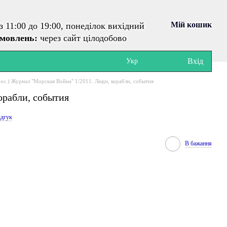
Мій кошик
з 11:00 до 19:00, понеділок вихідний
амовлень:
через сайт цілодобово
Вхід
Укр
рос.) Журнал "Морская Война" 1/2011. Люди, корабли, события
орабли, события
ідгук
В бажання