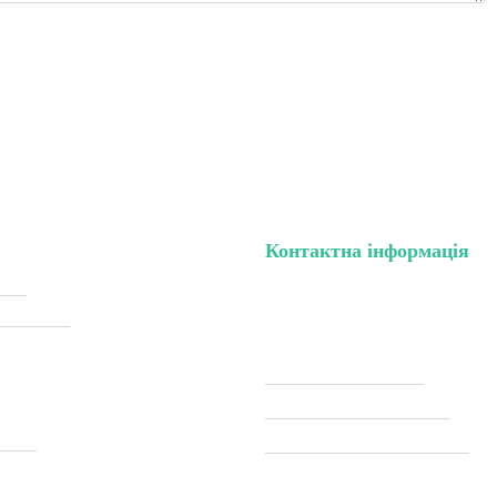
Контактна інформація
нету
тел. (099) 196-84-82
жки (Sale)
тел. (099) 054-58-37
Viber (097) 493-57-64
Telegram (097) 493-57-64
тавка
modelkitscomua@gmail.com