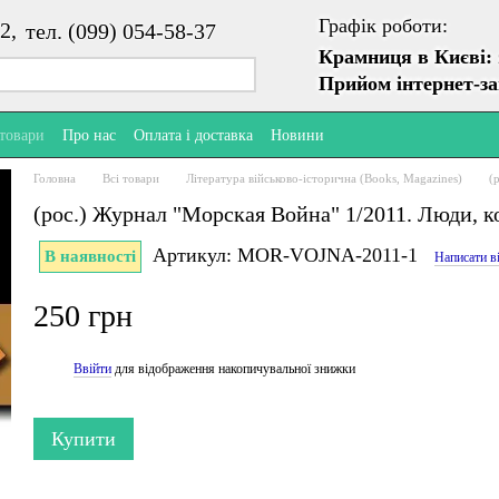
Графік роботи:
2,
тел. (099) 054-58-37
Крамниця в Києві:
Прийом інтернет-з
 товари
Про нас
Оплата і доставка
Новини
Головна
Всі товари
Література військово-історична (Books, Magazines)
(
(рос.) Журнал "Морская Война" 1/2011. Люди, к
Артикул: MOR-VOJNA-2011-1
В наявності
Написати в
250 грн
Ввійти
для відображення накопичувальної знижки
%
Купити