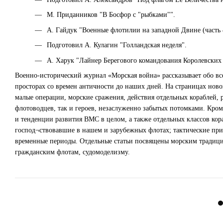
М. Приданников "В Босфор с "рыбками"".
А. Гайдук "Военные флотилии на западной Двине (часть 
Подготовил А. Кулагин "Голландская неделя".
А. Харук "Лайнер Берегового командования Королевски
Военно-исторический журнал «Морская война» рассказывает обо все
просторах со времен античности до наших дней. На страницах нов
малые операции, морские сражения, действия отдельных кораблей, р
флотоводцев, так и героев, незаслуженно забытых потомками. Кром
и тенденции развития ВМС в целом, а также отдельных классов кор
господ¬ствовавшие в нашем и зарубежных флотах; тактические при
временные периоды. Отдельные статьи посвящены морским традици
гражданским флотам, судомоделизму.