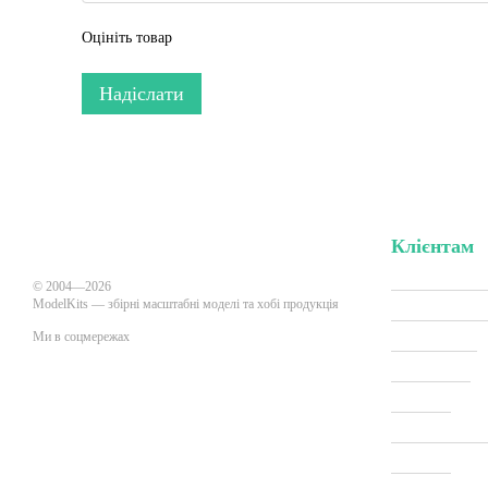
Оцініть товар
Надіслати
Клієнтам
Вхід до кабі
© 2004—2026
ModelKits — збірні масштабні моделі та хобі продукція
Акції та зни
Ми в соцмережах
Виробники
Всі товари
Про нас
Мобільна версія
Оплата і дос
Новини