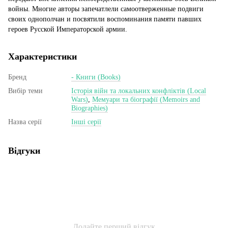
войны. Многие авторы запечатлели самоотверженные подвиги
своих однополчан и посвятили воспоминания памяти павших
героев Русской Императорской армии.
Характеристики
Бренд
- Книги (Books)
Вибір теми
Історія війн та локальних конфліктів (Local
Wars)
,
Мемуари та біографії (Memoirs and
Biographies)
Назва серії
Інші серії
Відгуки
Додайте перший відгук