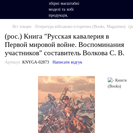
Всі товари
Література військово-історична (Books, Magazines)
(р
(рос.) Книга "Русская кавалерия в
Первой мировой войне. Воспоминания
участников" составитель Волкова С. В.
Артикул:
KNYGA-02873
Написати відгук