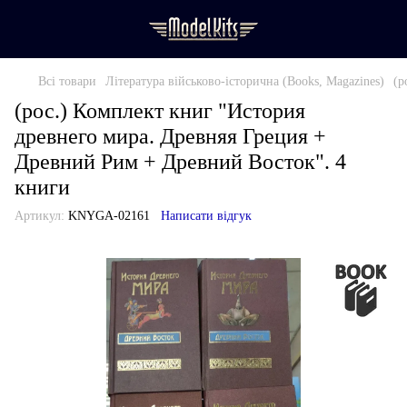
Всі товари
Література військово-історична (Books, Magazines)
(р
(рос.) Комплект книг "История
древнего мира. Древняя Греция +
Древний Рим + Древний Восток". 4
книги
Артикул:
KNYGA-02161
Написати відгук