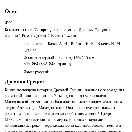
Опис
(рос.)
Комплект книг "История древнего мира. Древняя Греция +
Древний Рим + Древний Восток". 4 книги
Составитель: Бадак А. Н., Войнич И. Е., Волчек Н. М. и
другие
Формат: твердый переплет, 130х210 мм,
800+864+832+848 страниц
Язык: русский
Древняя Греция
Книга посвящена истории Древней Греции, начиная с зарождения
греческой цивилизации во 2 тыс. до н. э. до установления
Македонской гегемонии на Балканах во главе с царем Филиппом -
отцом Александра Македонского. Она повествует не только о
реальных историко- политических событиях древней Греции -
Микенской цивилизации, гомеровской эпохи, великой
колонизации, греко - персидских войнах, пилопонеской войне и
греческом полисе, но показывает выразительно историю греческой