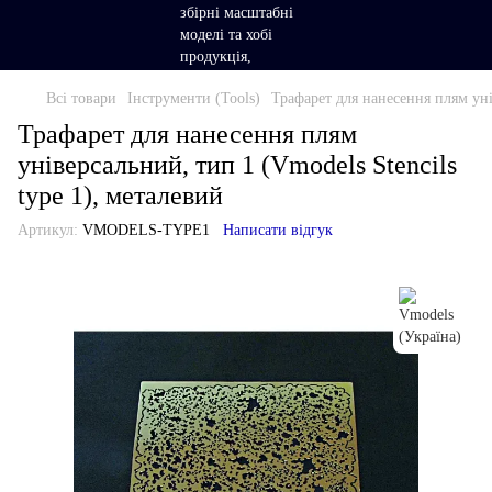
Всі товари
Інструменти (Tools)
Трафарет для нанесення плям уні
Трафарет для нанесення плям
універсальний, тип 1 (Vmodels Stencils
type 1), металевий
Артикул:
VMODELS-TYPE1
Написати відгук