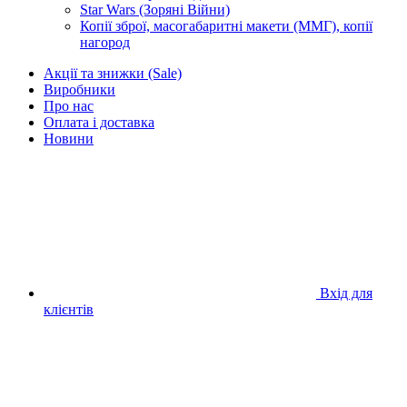
Star Wars (Зоряні Війни)
Копії зброї, масогабаритні макети (ММГ), копії
нагород
Акції та знижки (Sale)
Виробники
Про нас
Оплата і доставка
Новини
Вхід для
клієнтів