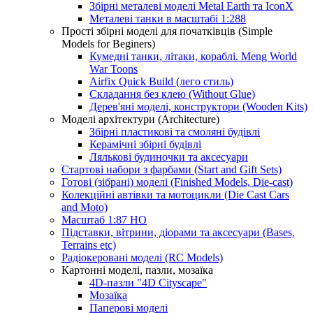
Збірні металеві моделі Metal Earth та IconX
Металеві танки в масштабі 1:288
Прості збірні моделі для початківців (Simple
Models for Beginers)
Кумедні танки, літаки, кораблі. Meng World
War Toons
Airfix Quick Build (лего стиль)
Складання без клею (Without Glue)
Дерев'яні моделі, конструктори (Wooden Kits)
Моделі архітектури (Architecture)
Збірні пластикові та смоляні будівлі
Керамічні збірні будівлі
Лялькові будиночки та аксесуари
Стартові набори з фарбами (Start and Gift Sets)
Готові (зібрані) моделі (Finished Models, Die-cast)
Колекційні автівки та мотоцикли (Die Cast Cars
and Moto)
Масштаб 1:87 HO
Підставки, вітрини, діорами та аксесуари (Bases,
Terrains etc)
Радіокеровані моделі (RC Models)
Картонні моделі, пазли, мозаїка
4D-пазли "4D Cityscape"
Мозаїка
Паперові моделі