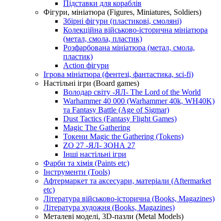
Підставки для кораблів
Фігури, мініатюра (Figures, Miniatures, Soldiers)
Збірні фігури (пластикові, смоляні)
Колекційна військово-історична мініатюра
(метал, смола, пластик)
Розфарбована мініатюра (метал, смола,
пластик)
Action фігури
Ігрова мініатюра (фентезі, фантастика, sci-fi)
Настільні ігри (Board games)
Володар світу -ЯЛ- The Lord of the World
Warhammer 40 000 (Warhammer 40k, WH40K)
та Fantasy Battle (Age of Sigmar)
Dust Tactics (Fantasy Flight Games)
Magic The Gathering
Токени Magic the Gathering (Tokens)
ZO 27 -ЯЛ- ЗОНА 27
Інші настільні ігри
Фарби та хімія (Paints etc)
Інструменти (Tools)
Афтермаркет та аксесуари, матеріали (Aftermarket
etc)
Література військово-історична (Books, Magazines)
Література художня (Books, Magazines)
Металеві моделі, 3D-пазли (Metal Models)