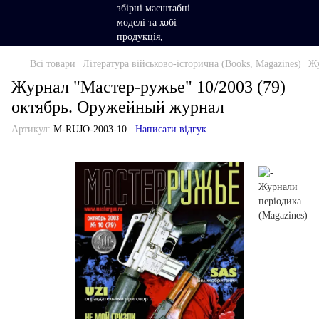
Всі товари
Література військово-історична (Books, Magazines)
Жу
Журнал "Мастер-ружье" 10/2003 (79)
октябрь. Оружейный журнал
Артикул:
M-RUJO-2003-10
Написати відгук