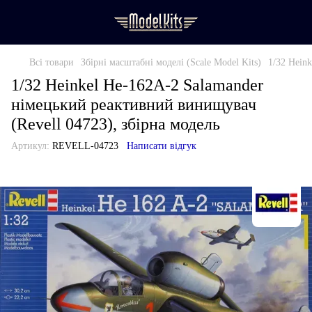
Всі товари
Збірні масштабні моделі (Scale Model Kits)
1/32 Hein
1/32 Heinkel He-162A-2 Salamander
німецький реактивний винищувач
(Revell 04723), збірна модель
Артикул:
REVELL-04723
Написати відгук