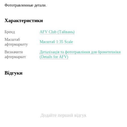
Фототравленные детали.
Характеристики
Бренд
AFV Club (Тайвань)
Масштаб
Масштаб 1:35 Scale
афтермаркету
Визначити
Деталізація та фототравління для бронетехніки
афтермаркет
(Details for AFV)
Відгуки
Додайте перший відгук