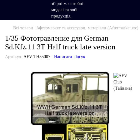
Всі товари
Афтермаркет та аксесуари, матеріали (Aftermarket etc)
1/35 Фототравление для German
Sd.Kfz.11 3T Half truck late version
Артикул:
AFV-TH35007
Написати відгук