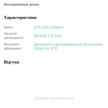
Фототравленные детали.
Характеристики
Бренд
AFV Club (Тайвань)
Масштаб
Масштаб 1:35 Scale
афтермаркету
Визначити
Деталізація та фототравління для бронетехніки
афтермаркет
(Details for AFV)
Відгуки
Додайте перший відгук