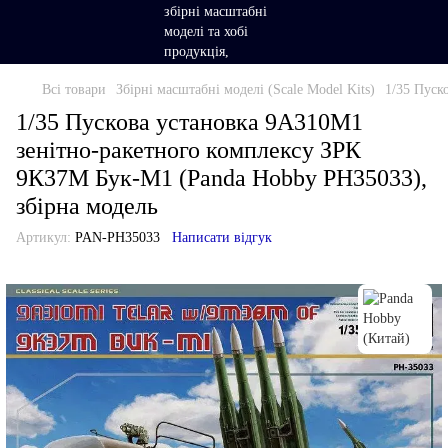
Всі товари
Збірні масштабні моделі (Scale Model Kits)
1/35 Пуск
1/35 Пускова установка 9А310М1
зенітно-ракетного комплексу ЗРК
9К37М Бук-М1 (Panda Hobby PH35033),
збірна модель
Артикул:
PAN-PH35033
Написати відгук